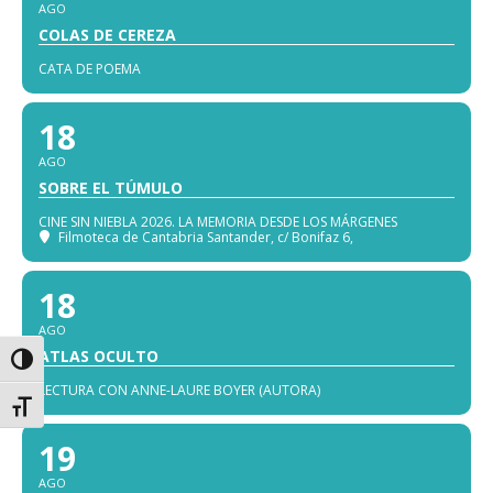
AGO
COLAS DE CEREZA
CATA DE POEMA
18
AGO
SOBRE EL TÚMULO
CINE SIN NIEBLA 2026. LA MEMORIA DESDE LOS MÁRGENES
Filmoteca de Cantabria Santander
, c/ Bonifaz 6,
18
AGO
ATLAS OCULTO
Alternar alto contraste
LECTURA CON ANNE-LAURE BOYER (AUTORA)
Alternar tamaño de letra
19
AGO