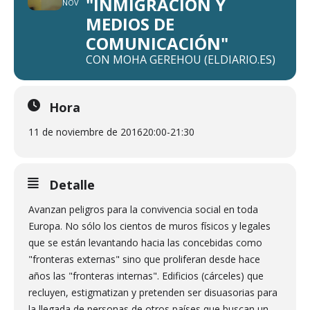
"INMIGRACIÓN Y
NOV
MEDIOS DE
COMUNICACIÓN"
CON MOHA GEREHOU (ELDIARIO.ES)
Hora
11 de noviembre de 2016
20:00
-
21:30
Detalle
Avanzan peligros para la convivencia social en toda
Europa. No sólo los cientos de muros físicos y legales
que se están levantando hacia las concebidas como
"fronteras externas" sino que proliferan desde hace
años las "fronteras internas". Edificios (cárceles) que
recluyen, estigmatizan y pretenden ser disuasorias para
la llegada de personas de otros países que buscan un