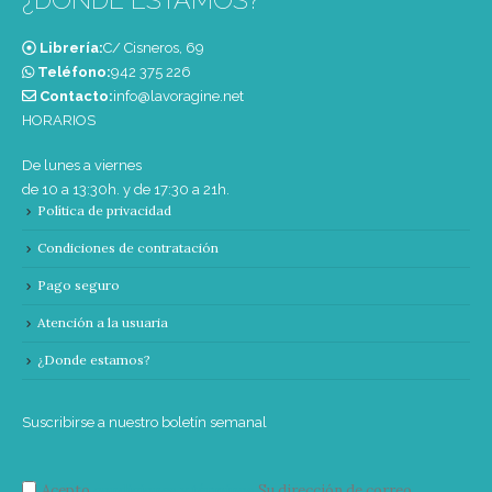
Librería:
C/ Cisneros, 69
Teléfono:
‭942 375 226‬
Contacto:
info@lavoragine.net
HORARIOS
De lunes a viernes
de 10 a 13:30h. y de 17:30 a 21h.
Política de privacidad
Condiciones de contratación
Pago seguro
Atención a la usuaria
¿Donde estamos?
Suscribirse a nuestro boletín semanal
Acepto
condiciones y términos
Su dirección de correo