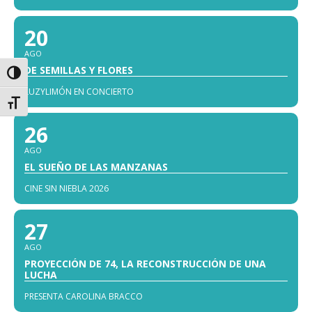
20
AGO
DE SEMILLAS Y FLORES
Alternar alto contraste
LUZYLIMÓN EN CONCIERTO
Alternar tamaño de letra
26
AGO
EL SUEÑO DE LAS MANZANAS
CINE SIN NIEBLA 2026
27
AGO
PROYECCIÓN DE 74, LA RECONSTRUCCIÓN DE UNA
LUCHA
PRESENTA CAROLINA BRACCO