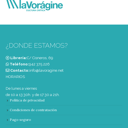
¿DONDE ESTAMOS?
Librería:
C/ Cisneros, 69
Teléfono:
‭942 375 226‬
Contacto:
info@lavoragine.net
HORARIOS
De lunes a viernes
de 10 a 13:30h. y de 17:30 a 21h.
Política de privacidad
Condiciones de contratación
Pago seguro