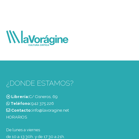
¿DONDE ESTAMOS?
Librería:
C/ Cisneros, 69
Teléfono:
‭942 375 226‬
Contacto:
info@lavoragine.net
HORARIOS
De lunes a viernes
de 10 a 13:30h. y de 17:30 a 21h.