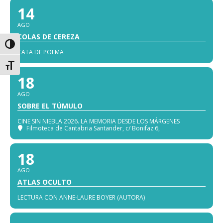
14
AGO
COLAS DE CEREZA
Alternar alto contraste
CATA DE POEMA
Alternar tamaño de letra
18
AGO
SOBRE EL TÚMULO
CINE SIN NIEBLA 2026. LA MEMORIA DESDE LOS MÁRGENES
Filmoteca de Cantabria Santander
, c/ Bonifaz 6,
18
AGO
ATLAS OCULTO
LECTURA CON ANNE-LAURE BOYER (AUTORA)