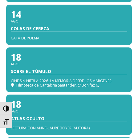
14
AGO
COLAS DE CEREZA
CATA DE POEMA
18
AGO
SOBRE EL TÚMULO
CINE SIN NIEBLA 2026. LA MEMORIA DESDE LOS MÁRGENES
Filmoteca de Cantabria Santander
, c/ Bonifaz 6,
18
Alternar alto contraste
AGO
ATLAS OCULTO
Alternar tamaño de letra
LECTURA CON ANNE-LAURE BOYER (AUTORA)