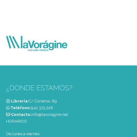
¿DONDE ESTAMOS?
Librería:
C/ Cisneros, 69
Teléfono:
‭942 375 226‬
Contacto:
info@lavoragine.net
HORARIOS
De lunes a viernes