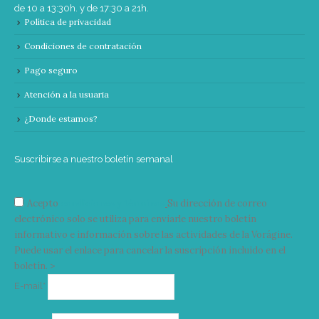
de 10 a 13:30h. y de 17:30 a 21h.
Política de privacidad
Condiciones de contratación
Pago seguro
Atención a la usuaria
¿Donde estamos?
Suscribirse a nuestro boletín semanal
Acepto
condiciones y términos
Su dirección de correo
electrónico solo se utiliza para enviarle nuestro boletín
informativo e información sobre las actividades de la Vorágine.
Puede usar el enlace para cancelar la suscripción incluido en el
boletín. >
Correo
E-mail*
electrónico