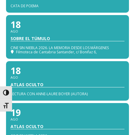
CATA DE POEMA
18
AGO
SOBRE EL TÚMULO
CINE SIN NIEBLA 2026. LA MEMORIA DESDE LOS MÁRGENES
Filmoteca de Cantabria Santander
, c/ Bonifaz 6,
18
AGO
ATLAS OCULTO
Alternar alto contraste
LECTURA CON ANNE-LAURE BOYER (AUTORA)
Alternar tamaño de letra
19
AGO
ATLAS OCULTO