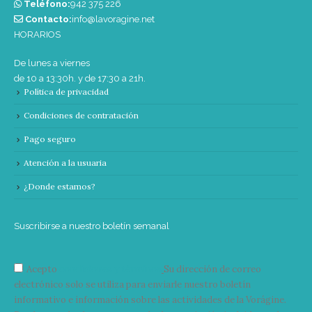
Teléfono:
‭942 375 226‬
Contacto:
info@lavoragine.net
HORARIOS
De lunes a viernes
de 10 a 13:30h. y de 17:30 a 21h.
Política de privacidad
Condiciones de contratación
Pago seguro
Atención a la usuaria
¿Donde estamos?
Suscribirse a nuestro boletín semanal
Acepto
condiciones y términos
Su dirección de correo
electrónico solo se utiliza para enviarle nuestro boletín
informativo e información sobre las actividades de la Vorágine.