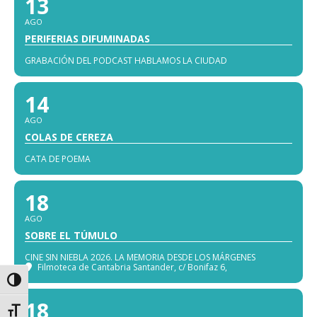
13
AGO
PERIFERIAS DIFUMINADAS
GRABACIÓN DEL PODCAST HABLAMOS LA CIUDAD
14
AGO
COLAS DE CEREZA
CATA DE POEMA
18
AGO
SOBRE EL TÚMULO
CINE SIN NIEBLA 2026. LA MEMORIA DESDE LOS MÁRGENES
Filmoteca de Cantabria Santander
, c/ Bonifaz 6,
Alternar alto contraste
18
Alternar tamaño de letra