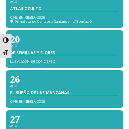
AGO
ATLAS OCULTO
CINE SIN NIEBLA 2026
Filmoteca de Cantabria Santander
, c/ Bonifaz 6,
20
Alternar alto contraste
AGO
DE SEMILLAS Y FLORES
Alternar tamaño de letra
LUZYLIMÓN EN CONCIERTO
26
AGO
EL SUEÑO DE LAS MANZANAS
CINE SIN NIEBLA 2026
27
AGO