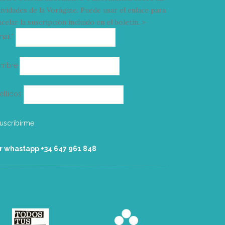
tividades de la Vorágine. Puede usar el enlace para
celar la suscripción incluido en el boletín. >
Correo
mail*
electrónico
ombre
ellidos
r whastapp +34 ‭647 961 848‬