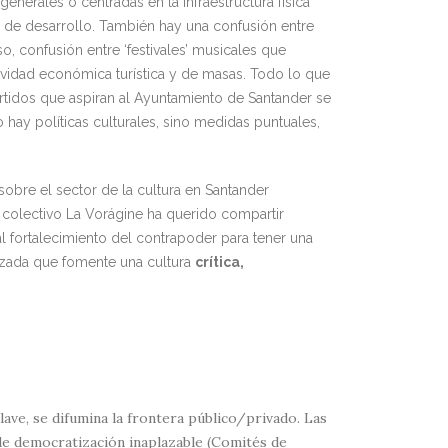
nerales o centradas en la infraestructura física
ro de desarrollo. También hay una confusión entre
so, confusión entre ‘festivales’ musicales que
tividad económica turística y de masas. Todo lo que
rtidos que aspiran al Ayuntamiento de Santander se
 hay políticas culturales, sino medidas puntuales,
obre el sector de la cultura en Santander
colectivo La Vorágine ha querido compartir
l fortalecimiento del contrapoder para tener una
izada que fomente una cultura
crítica,
lave, se difumina la frontera público/privado. Las
de democratización inaplazable (Comités de