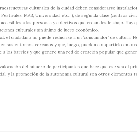
nfraestructuras culturales de la ciudad deben considerarse instalaci
Festivales, MAS, Universidad, etc…), de segunda clase (centros cívico
accesibles a las personas y colectivos que crean desde abajo. Hay q
aciones culturales sin ánimo de lucro económico.
al
: el ciudadano no puede reducirse a un ‘consumidor’ de cultura
s y en sus entornos cercanos y que, luego, pueden compartirlo en o
 a los barrios y que genere una red de creación popular que gener
valoración del número de participantes que hace que ese sea el pri
ocial, y la promoción de la autonomía cultural son otros elementos 