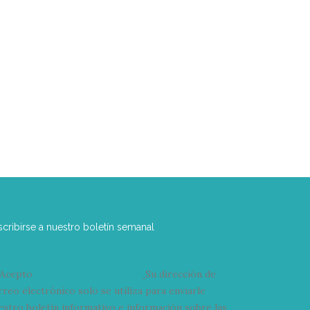
nues
rozar
read
scribirse a nuestro boletín semanal
Acepto
condiciones y términos
Su dirección de
rreo electrónico solo se utiliza para enviarle
estro boletín informativo e información sobre las