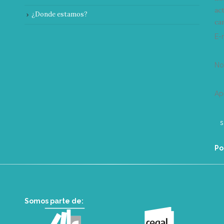
ac
¿Donde estamos?
can
E-
N
Ap
Po
Somos parte de: