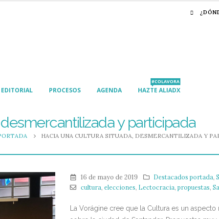
¿DÓN
#COLAVORA
EDITORIAL
PROCESOS
AGENDA
HAZTE ALIADX
 desmercantilizada y participada
PORTADA
HACIA UNA CULTURA SITUADA, DESMERCANTILIZADA Y PA
16 de mayo de 2019
Destacados portada
,
cultura
,
elecciones
,
Lectocracia
,
propuestas
,
S
La Vorágine cree que la Cultura es un aspecto