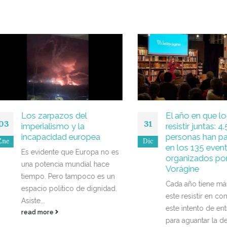
Los zarpazos del
El año en que logra
31
imperialismo y la
resistir juntas: 4.500
incapacidad europea
personas han partic
Dic
en los 135 eventos
Es evidente que Europa no es
organizados por La
una potencia mundial hace
Vorágine
tiempo. Pero tampoco es un
Cada año tiene más sen
espacio político de dignidad.
este resistir en comuni
Asiste...
este intento de entrela
read more
para aguantar la deriva