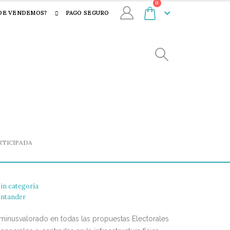
0
DE VENDEMOS?
PAGO SEGURO
RTICIPADA
Sin categoría
antander
 minusvalorado en todas las propuestas Electorales