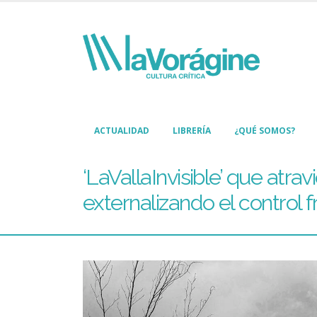
ACTUALIDAD
LIBRERÍA
¿QUÉ SOMOS?
‘LaVallaInvisible’ que atra
externalizando el control f