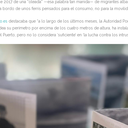
e 2017 de una “oleada” —esa palabra tan manida— de migrantes alban
a bordo de unos ferris pensados para el consumo, no para la movili
io.es
destacaba que “a lo largo de los últimos meses, la Autoridad Por
 rodea su perímetro por encima de los cuatro metros de altura, ha ins
uerto, pero no lo considera ‘suficiente’ en ‘la lucha contra los intrus