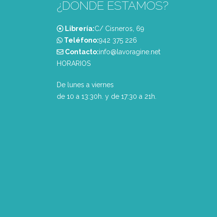
¿DONDE ESTAMOS?
Librería:
C/ Cisneros, 69
Teléfono:
‭942 375 226‬
Contacto:
info@lavoragine.net
HORARIOS
De lunes a viernes
de 10 a 13:30h. y de 17:30 a 21h.