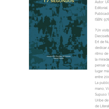
Autor: U
Editorial
Publicad
ISBN: 97
?Un visi
Diecisie
Ert de N
dedicar 
ritmo de 
la mirad
pensar q
lugar má
entre 20
La publi
mano, Vi
Supuso ?
Uribe de
de Liter