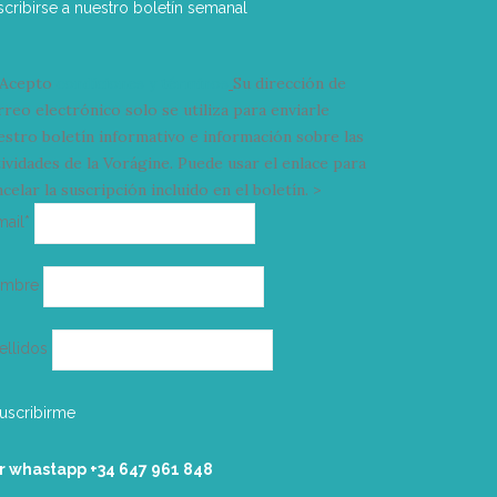
scribirse a nuestro boletín semanal
Acepto
condiciones y términos
Su dirección de
rreo electrónico solo se utiliza para enviarle
estro boletín informativo e información sobre las
tividades de la Vorágine. Puede usar el enlace para
celar la suscripción incluido en el boletín. >
Correo
mail*
electrónico
ombre
ellidos
r whastapp +34 ‭647 961 848‬