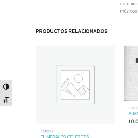
combinand
músicos y
PRODUCTOS RELACIONADOS
Alternar alto contraste
Alternar tamaño de letra
POESÍ
10,
POESÍAS
FUNERALES CELESTES