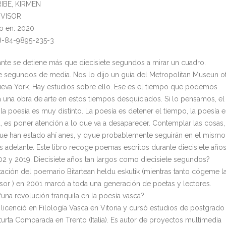
RIBE, KIRMEN
: VISOR
o en: 2020
8-84-9895-235-3
tante se detiene más que diecisiete segundos a mirar un cuadro.
te segundos de media. Nos lo dijo un guía del Metropolitan Museun o
ueva York. Hay estudios sobre ello. Ese es el tiempo que podemos
a una obra de arte en estos tiempos desquiciados. Si lo pensamos, el
la poesía es muy distinto. La poesía es detener el tiempo, la poesía e
a, es poner atención a lo que va a desaparecer. Contemplar las cosas,
ue han estado ahí anes, y qyue probablemente seguirán en el mismo
s adelante. Este libro recoge poemas escritos durante diecisiete años
02 y 2019. Diecisiete años tan largos como diecisiete segundos?
cación del poemario Bitartean heldu eskutik (mientras tanto cógeme l
sor ) en 2001 marcó a toda una generación de poetas y lectores.
una revolución tranquila en la poesía vasca?.
 licenció en Filología Vasca en Vitoria y cursó estudios de postgrado
aturta Comparada en Trento (Italia). Es autor de proyectos multimedia