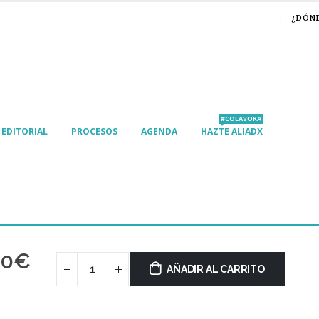
¿DÓN
#COLAVORA
EDITORIAL
PROCESOS
AGENDA
HAZTE ALIADX
00
€
AÑADIR AL CARRITO