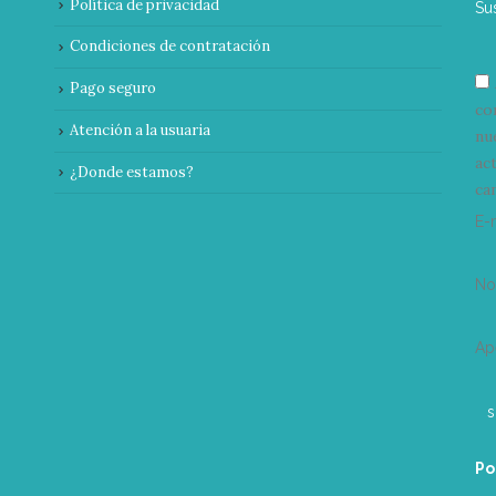
Política de privacidad
Su
Condiciones de contratación
Pago seguro
co
Atención a la usuaria
nu
ac
¿Donde estamos?
can
E-
N
Ap
Po