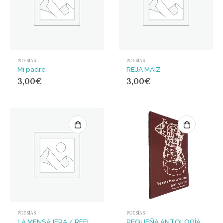
POESÍAS
POESÍAS
Mi padre
REJA MAÍZ
3,00
€
3,00
€
POESÍAS
POESÍAS
LA MENSAJERA / REFLEXIONES EN VOZ BAJA
PEQUEÑA ANTOLOGÍA PARA EL CUERPO