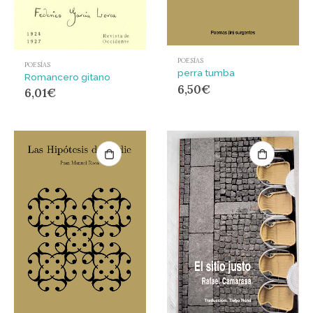
POESÍAS
POESÍAS
perra tumba
Romancero gitano
6,50
€
6,01
€