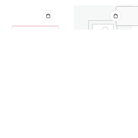
POESÍAS
In-memorial : Florencio Maíllo
7,00
€
POESÍAS
Western
7,00
€