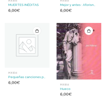
POESÍAS
POESÍAS
MUERTES INÉDITAS
Mejor y antes : Aforisnmos, Poemas, Recuerdos y Preguntas
6,00
€
6,00
€
POESÍAS
Pequeñas canciones para un circo mudo
6,00
€
POESÍAS
Hueco
6,00
€