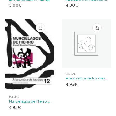
3,00
€
4,00
€
POESÍAS
A la sombra de los días : Colección de poesía
4,95
€
POESÍAS
Murciélagos de Hierro : A la sombra de los días
4,95
€