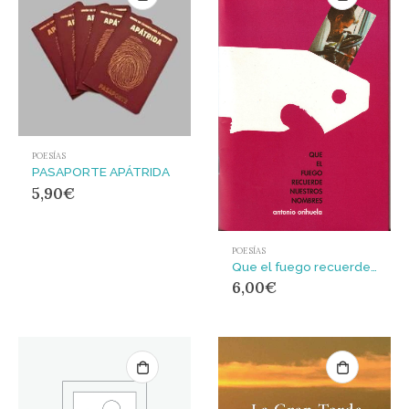
POESÍAS
PASAPORTE APÁTRIDA
5,90
€
POESÍAS
Que el fuego recuerde nuestros nombres
6,00
€