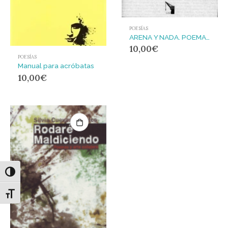
POESÍAS
ARENA Y NADA. POEMAS DE VARIO TIEMPO Y LUGAR
10,00
€
POESÍAS
Manual para acróbatas
10,00
€
Alternar alto contraste
Alternar tamaño de letra