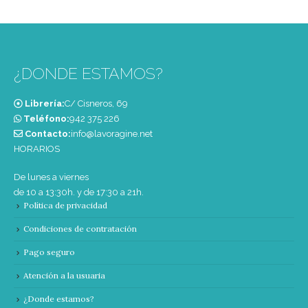
¿DONDE ESTAMOS?
Librería:
C/ Cisneros, 69
Teléfono:
‭942 375 226‬
Contacto:
info@lavoragine.net
HORARIOS
De lunes a viernes
de 10 a 13:30h. y de 17:30 a 21h.
Política de privacidad
Condiciones de contratación
Pago seguro
Atención a la usuaria
¿Donde estamos?