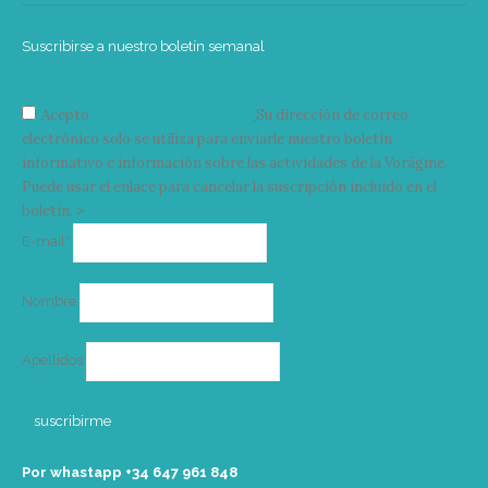
Suscribirse a nuestro boletín semanal
Acepto
condiciones y términos
Su dirección de correo
electrónico solo se utiliza para enviarle nuestro boletín
informativo e información sobre las actividades de la Vorágine.
Puede usar el enlace para cancelar la suscripción incluido en el
boletín. >
Correo
E-mail*
electrónico
Nombre
Apellidos
Por whastapp +34 ‭647 961 848‬