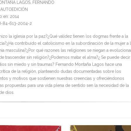
MONTAÑA LAGOS, FERNANDO
l: AUTOEDICIÓN
o en: 2014
78-84-613-2004-2
izo la iglesia por la paz?¿Qué validez tienen los dogmas frente a la
cia?¿Ha contribuido el catolicismo en la subordinación de la mujer a 
a masculina?¿Por qué razones las religiones se niegan a evoluciona
de trascender sin religión?¿Podemos matar el alma?¿ Se puede decir
dios sin miedo y sin traumas? Fernando Montaña Lagos hace una
 crítica de la religión, planteando dudas documentadas sobre los
tos y motivos que sostienen nuestras creencias y ofreciéndonos
ivas propuestas para una vida plena de sentido sen la necesidad de la
de dios.