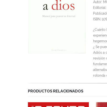
Autor: 
Editoria
Publicad
ISBN: 9
¿Cuánto h
experien
hegemoní
¿ Se pue
Adiós a 
revisión
fundamen
alternat
rotonda 
PRODUCTOS RELACIONADOS