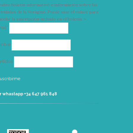
estro boletín informativo e información sobre las
tividades de la Vorágine. Puede usar el enlace para
celar la suscripción incluido en el boletín. >
Correo
mail*
electrónico
ombre
ellidos
r whastapp +34 ‭647 961 848‬