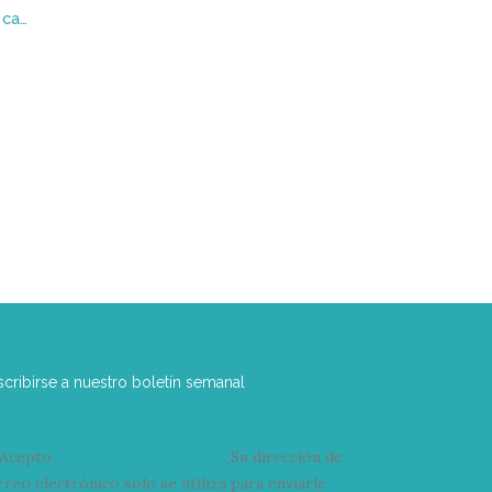
La universidad en conflicto : capturas y fugas en el mercado global del saber
scribirse a nuestro boletín semanal
Acepto
condiciones y términos
Su dirección de
rreo electrónico solo se utiliza para enviarle