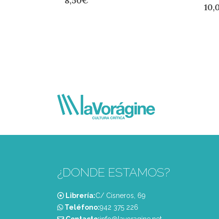
8,50
€
10,
¿DONDE ESTAMOS?
Librería:
C/ Cisneros, 69
Teléfono:
‭942 375 226‬
Contacto:
info@lavoragine.net