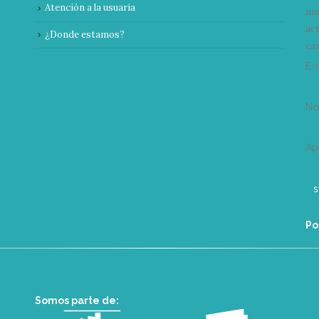
Atención a la usuaria
nu
ac
¿Donde estamos?
can
E-
N
Ap
Po
Somos parte de: