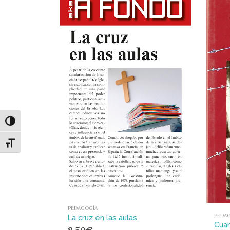
Alternar alto contraste
Alternar tamaño de letra
PEDAGOGÍA
PEDA
La cruz en las aulas