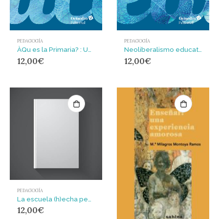
PEDAGOGÍA
PEDAGOGÍA
ÀQu es la Primaria? : Una mirada crítica sobre la etapa básica del sistema educativo
Neoliberalismo educativo : Educando al nuevo sujeto neoliberal
12,00
€
12,00
€
PEDAGOGÍA
La escuela (h)echa pedazos : cronocuentos políticos de un maestro inadaptado
12,00
€