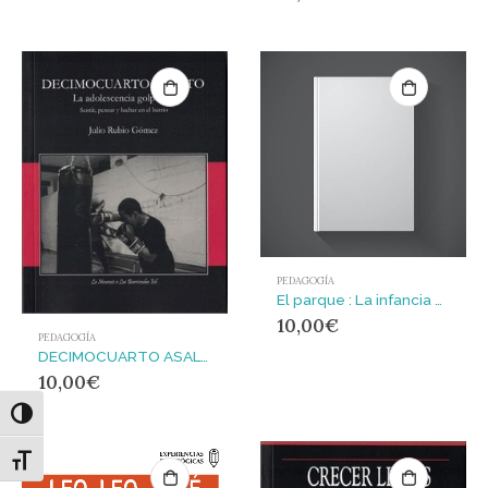
PEDAGOGÍA
El parque : La infancia entre cartones
10,00
€
PEDAGOGÍA
DECIMOCUARTO ASALTO
10,00
€
Alternar alto contraste
Alternar tamaño de letra