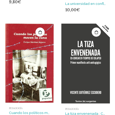
9,80
€
La universidad en conflicto : capturas y fugas en el mercado global del saber
10,00
€
PEDAGOGÍA
PEDAGOGÍA
Cuando los políticos mecen la cuna
La tiza envenenada : CO-EDUCAR EN TIEMPOS DE COLAPSO Primer manifiesto anti-andragógico