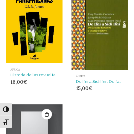
ÁFRICA
Historia de las revueltas panafricanas
ÁFRICA
16,00
€
De Ifni a Sidi Ifni : De factoría-fortaleza a ciudad-enclave
15,00
€
Alternar alto contraste
Alternar tamaño de letra