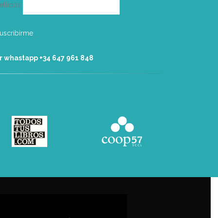
ellidos
r whastapp +34 ‭647 961 848‬