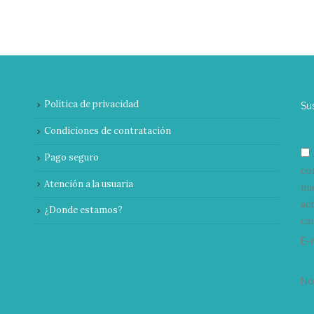
Política de privacidad
Su
Condiciones de contratación
Pago seguro
co
Atención a la usuaria
nu
ac
¿Donde estamos?
can
E-
N