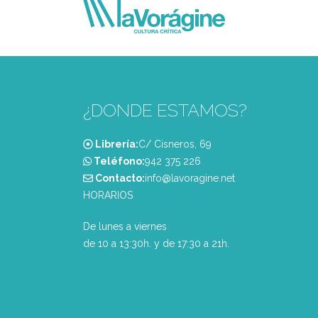
¿DONDE ESTAMOS?
Librería:
C/ Cisneros, 69
Teléfono:
‭942 375 226‬
Contacto:
info@lavoragine.net
HORARIOS
De lunes a viernes
de 10 a 13:30h. y de 17:30 a 21h.