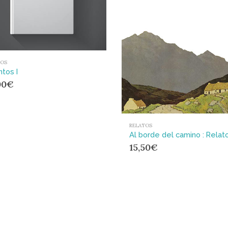
TOS
tos I
00
€
RELATOS
15,50
€