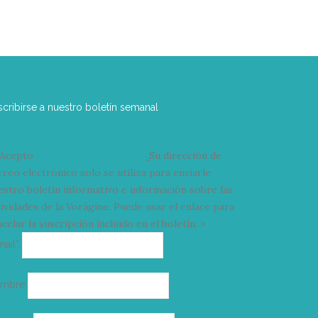
scribirse a nuestro boletín semanal
Acepto
condiciones y términos
Su dirección de
rreo electrónico solo se utiliza para enviarle
estro boletín informativo e información sobre las
tividades de la Vorágine. Puede usar el enlace para
celar la suscripción incluido en el boletín. >
Correo
mail*
electrónico
ombre