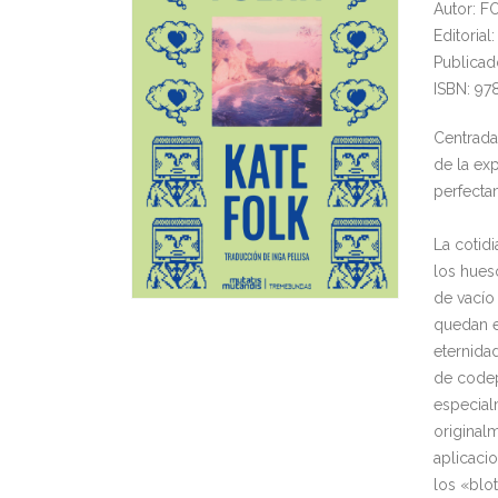
Autor: F
Editoria
Publicad
ISBN: 97
Centrada 
de la exp
perfecta
La cotid
los hues
de vacío
quedan e
eternida
de codep
especialm
original
aplicaci
los «blo