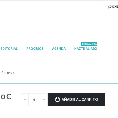
¿DÓN
#COLAVORA
EDITORIAL
PROCESOS
AGENDA
HAZTE ALIADX
HÍ FUERA
80
€
AÑADIR AL CARRITO