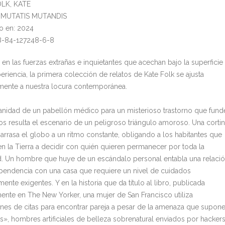
OLK, KATE
l: MUTATIS MUTANDIS
o en: 2024
8-84-127248-6-8
en las fuerzas extrañas e inquietantes que acechan bajo la superficie
eriencia, la primera colección de relatos de Kate Folk se ajusta
mente a nuestra locura contemporánea.
ianidad de un pabellón médico para un misterioso trastorno que fund
os resulta el escenario de un peligroso triángulo amoroso. Una corti
 arrasa el globo a un ritmo constante, obligando a los habitantes que
n la Tierra a decidir con quién quieren permanecer por toda la
d. Un hombre que huye de un escándalo personal entabla una relaci
endencia con una casa que requiere un nivel de cuidados
ente exigentes. Y en la historia que da título al libro, publicada
mente en The New Yorker, una mujer de San Francisco utiliza
ones de citas para encontrar pareja a pesar de la amenaza que supon
ts», hombres artificiales de belleza sobrenatural enviados por hacker