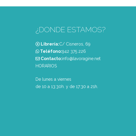
¿DONDE ESTAMOS?
Librería:
C/ Cisneros, 69
Teléfono:
‭942 375 226‬
Contacto:
info@lavoragine.net
HORARIOS
De lunes a viernes
de 10 a 13:30h. y de 17:30 a 21h.