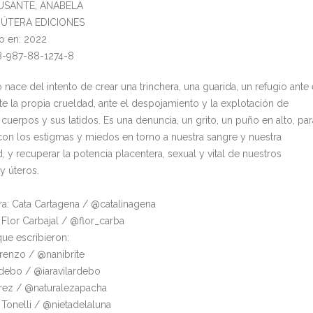
MUSANTE, ANABELA
l: ÚTERA EDICIONES
o en: 2022
8-987-88-1274-8
o nace del intento de crear una trinchera, una guarida, un refugio ante 
nte la propia crueldad, ante el despojamiento y la explotación de
cuerpos y sus latidos. Es una denuncia, un grito, un puño en alto, par
on los estigmas y miedos en torno a nuestra sangre y nuestra
d, y recuperar la potencia placentera, sexual y vital de nuestros
y úteros.
ora: Cata Cartagena / @catalinagena
 Flor Carbajal / @flor_carba
ue escribieron:
renzo / @nanibrite
ardebo / @iaravilardebo
érez / @naturalezapacha
 Tonelli / @nietadelaluna