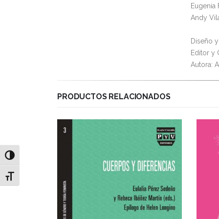
Eugenia
Andy Vil
Diseño y
Editor y
Autora: 
PRODUCTOS RELACIONADOS
Alternar alto contraste
Alternar tamaño de letra