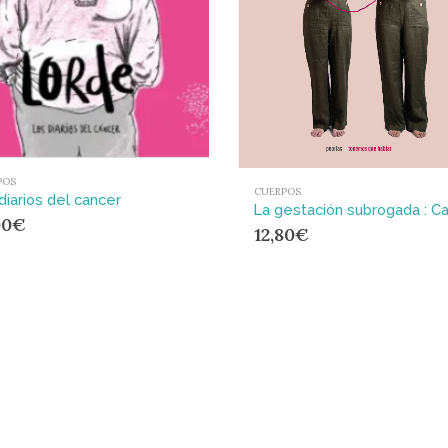
POS
CUERPOS
diarios del cancer
00
€
12,80
€