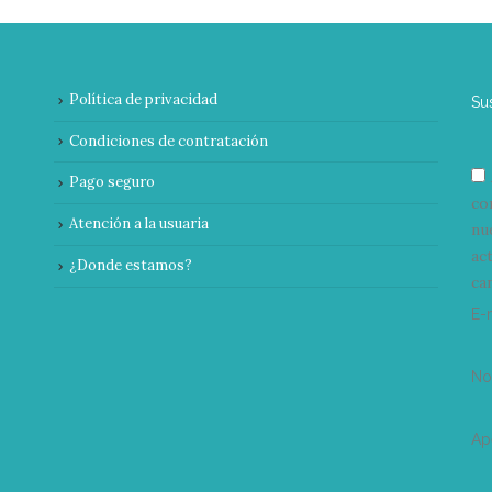
Política de privacidad
Su
Condiciones de contratación
Pago seguro
co
Atención a la usuaria
nu
ac
¿Donde estamos?
can
E-
N
Ap