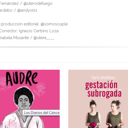
 Fernández / @uterodefuego
ardebo / @andyvi01
 producción editorial: @somoscuple
 Corrector: Ignacio Cerbino Loza
Anabela Musante / @utera____