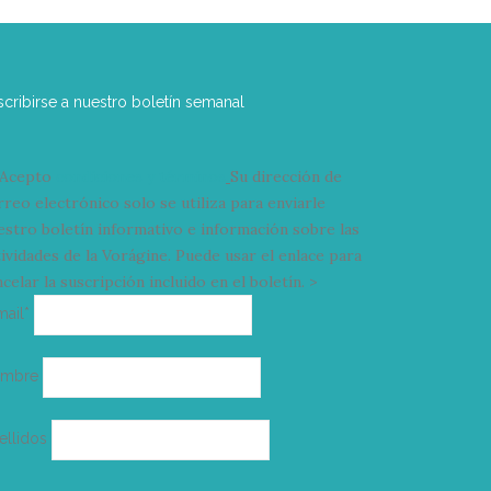
scribirse a nuestro boletín semanal
Acepto
condiciones y términos
Su dirección de
rreo electrónico solo se utiliza para enviarle
estro boletín informativo e información sobre las
tividades de la Vorágine. Puede usar el enlace para
celar la suscripción incluido en el boletín. >
Correo
mail*
electrónico
ombre
ellidos