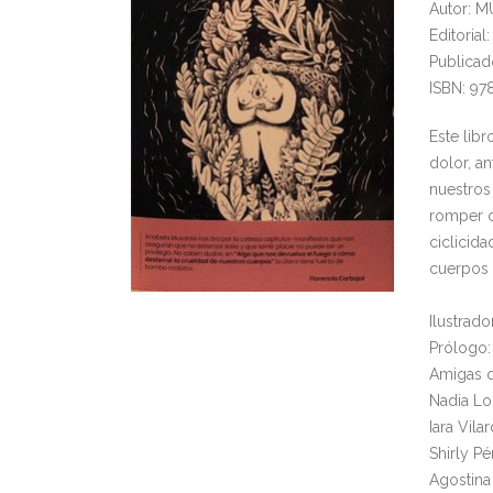
Autor: 
Editoria
Publicad
ISBN: 97
Este libr
dolor, a
nuestros 
romper c
ciclicida
cuerpos 
Ilustrad
Prólogo:
Amigas q
Nadia Lo
Iara Vil
Shirly P
Agostina