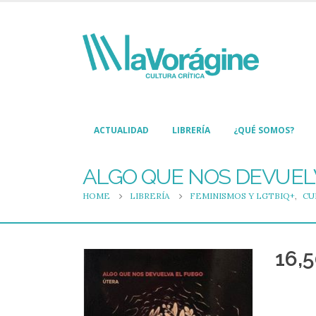
ACTUALIDAD
LIBRERÍA
¿QUÉ SOMOS?
ALGO QUE NOS DEVUEL
HOME
LIBRERÍA
FEMINISMOS Y LGTBIQ+
,
CU
16,