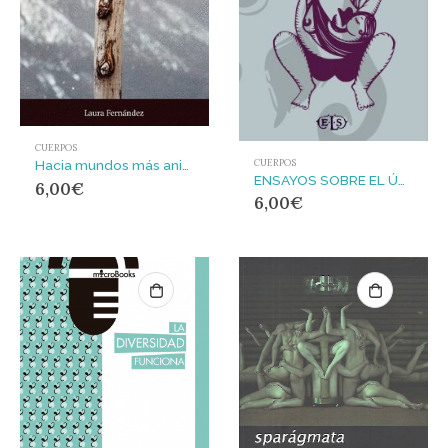
CUERPOS
CUERPOS
Hacia mundos más animales : Una crítica al binarismo ontológico desde los cuerpos no humanos
ENSAYOS SOBRE EL ÚTERO
6,00
€
6,00
€