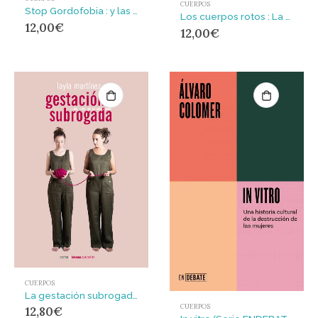
CUERPOS
Stop Gordofobia : y las panzas subversas
Los cuerpos rotos : La digitalización de la vida tras la covid-19
12,00
€
12,00
€
CUERPOS
La gestación subrogada : Capitalismo, patriarcado y poder
CUERPOS
12,80
€