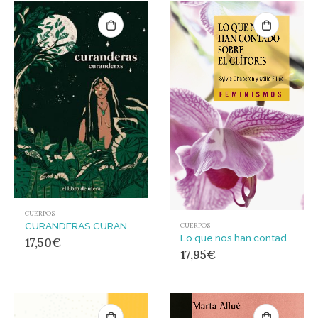
CUERPOS
CURANDERAS CURANDERXS
CUERPOS
Lo que nos han contado sobre el clítoris : Historia y anatomía política de un órgano desconocido
17,50
€
17,95
€