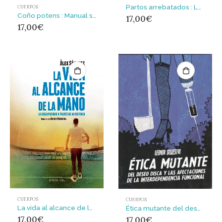
Partos arrebatados : La violencia obstétrica y el mercado de la sumisión femenina
CUERPOS
Coño potens : Manual sobre su poder, su próstata y sus fluidos
17,00
€
17,00
€
CUERPOS
CUERPOS
La vida al alcance de la mano : La discapacidad a través de mi historia
Ética mutante del deseo disca y las afecciones de la interdependencia funcional
17,00
€
17,00
€