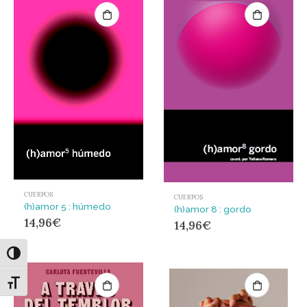
CUERPOS
CUERPOS
(h)amor 5 : húmedo
(h)amor 8 : gordo
14,96
€
14,96
€
Alternar alto contraste
Alternar tamaño de letra