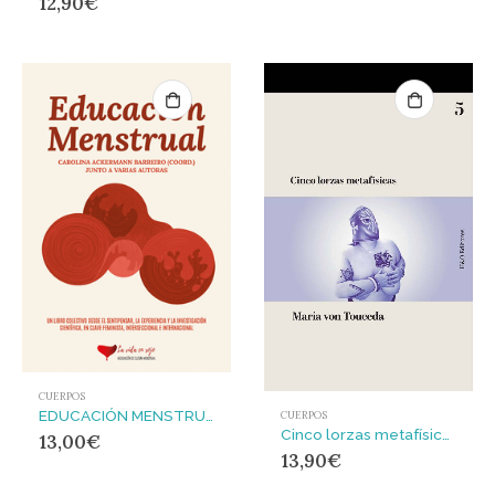
12,90
€
CUERPOS
EDUCACIÓN MENSTRUAL : Un libro colectivo desde el sentipensar
CUERPOS
Cinco lorzas metafísicas
13,00
€
13,90
€