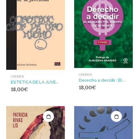
CUERPOS
CUERPOS
Derecho a decidir : El mercado y el cuerpo de la mujer
ESTETICA DE LA JUVENTUD
18,00
€
18,00
€