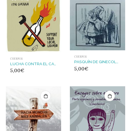
CUERPOS
CUERPOS
PASQUÍN DE GINECOLOGÍA NATURAL
LUCHA CONTRA EL CAPACITISMO : Anarquismo y capacitismo
5,00
€
5,00
€