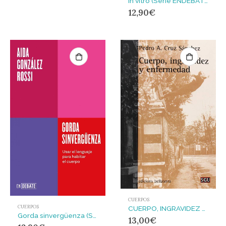
In vitro (Serie ENDEBATE) : Una historia cultural de la destrucción de las mujeres
12,90
€
CUERPOS
CUERPOS
CUERPO, INGRAVIDEZ Y ENFERMEDAD
Gorda sinvergüenza (Serie ENDEBATE) : Usar el lenguaje para habitar el cuerpo
13,00
€