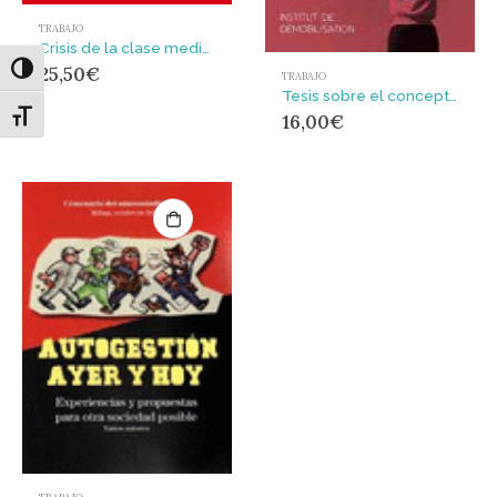
TRABAJO
Crisis de la clase media y posfordismo
25,50
€
Alternar alto contraste
TRABAJO
Tesis sobre el concepto de huelga
Alternar tamaño de letra
16,00
€