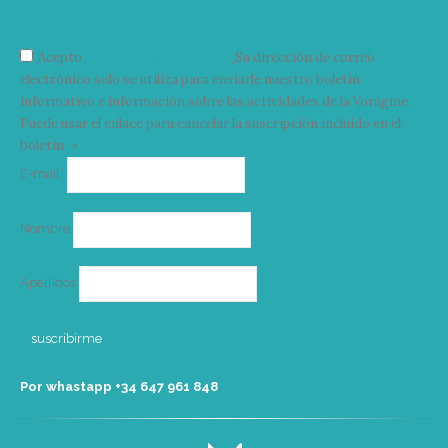
Acepto
condiciones y términos
Su dirección de correo
electrónico solo se utiliza para enviarle nuestro boletín
informativo e información sobre las actividades de la Vorágine.
Puede usar el enlace para cancelar la suscripción incluido en el
boletín. >
Correo
E-mail*
electrónico
Nombre
Apellidos
Por whastapp +34 ‭647 961 848‬