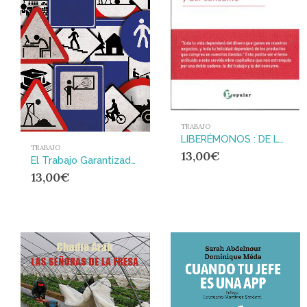
TRABAJO
LIBERÉMONOS : DE LAS CADENAS DEL TRABAJO Y DEL CONSUMO
TRABAJO
13,00
€
El Trabajo Garantizado : Una propuesta necesaria frente al desempleo y la precarización
13,00
€