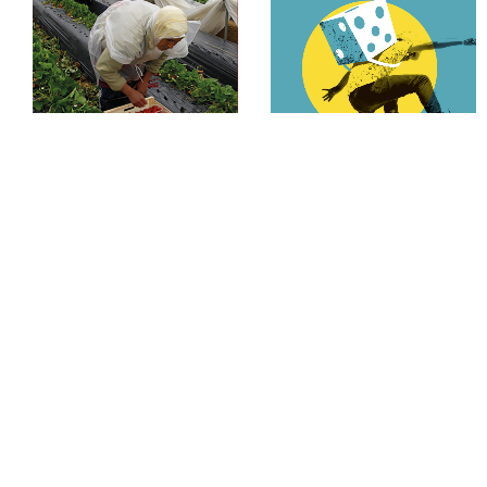
TRABAJO
Cuando tu jefe es una APP
TRABAJO
14,00
€
Las señoras de la fresa : La invisibilidad de las temporeras marroquíes en España
14,00
€