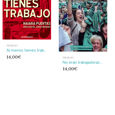
TRABAJO
Al menos tienes trabajo
14,00
€
TRABAJO
No eran trabajadoras solo mujeres : Testimonio de las huelguistas de las residencias de Bizkaia
14,00
€