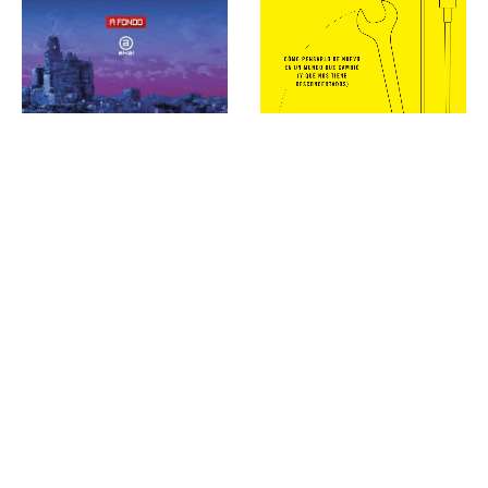
TRABAJO
TRABAJO
EL TRABAJO YA NO ES LO QUE FUE : Cómo pensarlo de nuevo en un mundo que cambió (y que nos tiene desconcertados)
Más allá de la noche : Crónica de lo salvaje y lo precario
14,00
€
14,00
€