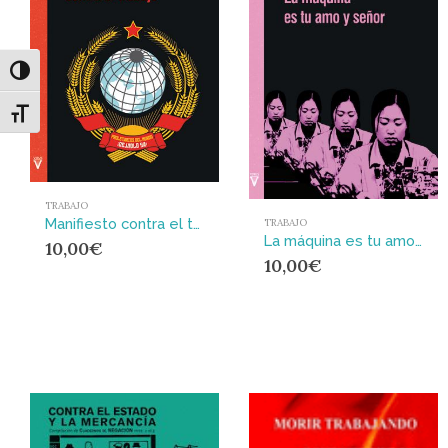
Alternar alto contraste
Alternar tamaño de letra
TRABAJO
Manifiesto contra el trabajo
TRABAJO
La máquina es tu amo y señor
10,00
€
10,00
€