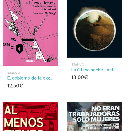
TRABAJO
La última noche : Anti-trabajo, ateísmo, aventura
TRABAJO
13,00
€
El gobierno de la excedencia : POSTFORDISMO Y CONTROL DE LA MULTITUD
12,50
€