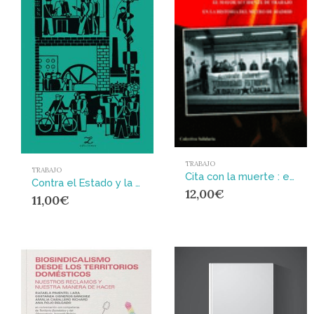
TRABAJO
TRABAJO
Cita con la muerte : el mayor accidente de trabajo en la historia del metro de Madrid
Contra el Estado y la mercancía : Cuadernos de Negación, nros. 2 al 5
12,00
€
11,00
€