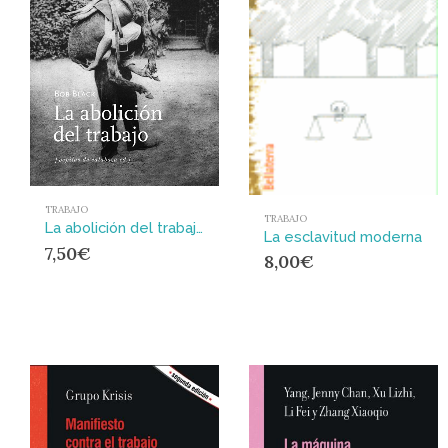
TRABAJO
TRABAJO
La abolición del trabajo
La esclavitud moderna
7,50
€
8,00
€