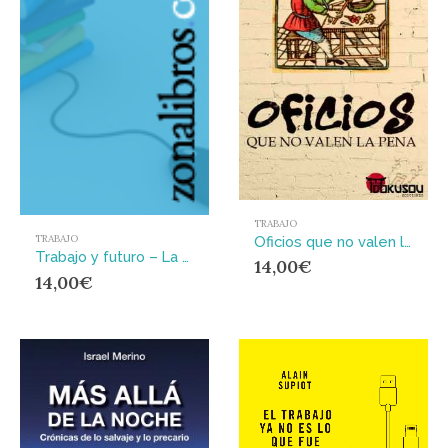
TRABAJO
TRABAJO
Oficios que no valen la pena
Trabajo y futuro – La doble maldición del desempleo y el trabajo
14,00
€
14,00
€