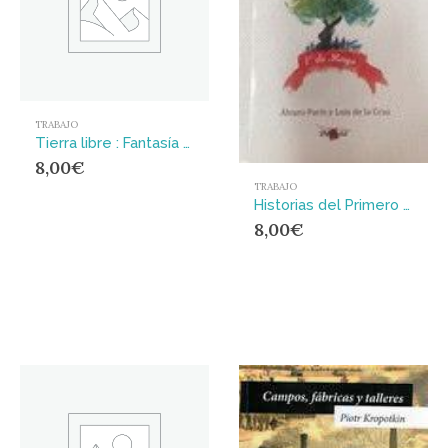
TRABAJO
Tierra libre : Fantasía comunista
8,00
€
TRABAJO
Historias del Primero de Mayo: : entre el proyecto universal y el barrio
8,00
€