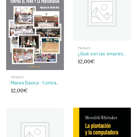
TRABAJO
¿Qué son las empresas recuperadas? : Autogestión de la clase trabajadora
12,00
€
TRABAJO
Marea Básica : Contra el paro y la precariedad
12,00
€