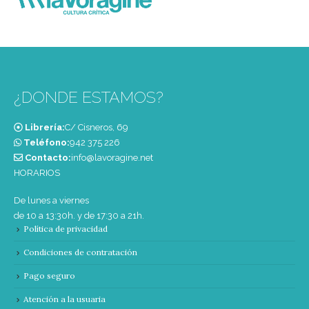
¿DONDE ESTAMOS?
Librería:
C/ Cisneros, 69
Teléfono:
‭942 375 226‬
Contacto:
info@lavoragine.net
HORARIOS
De lunes a viernes
de 10 a 13:30h. y de 17:30 a 21h.
Política de privacidad
Condiciones de contratación
Pago seguro
Atención a la usuaria