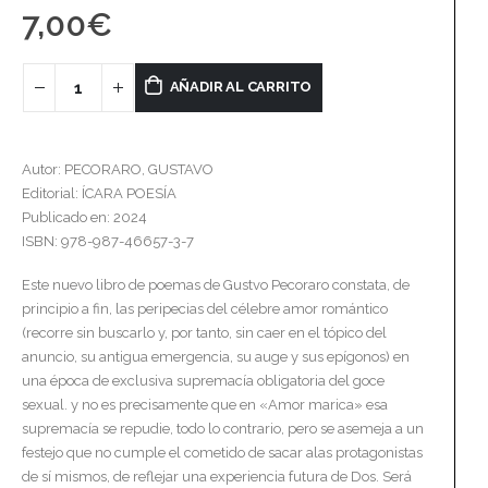
7,00
€
AÑADIR AL CARRITO
Autor: PECORARO, GUSTAVO
Editorial: ÍCARA POESÍA
Publicado en: 2024
ISBN: 978-987-46657-3-7
Este nuevo libro de poemas de Gustvo Pecoraro constata, de
principio a fin, las peripecias del célebre amor romántico
(recorre sin buscarlo y, por tanto, sin caer en el tópico del
anuncio, su antigua emergencia, su auge y sus epígonos) en
una época de exclusiva supremacía obligatoria del goce
sexual. y no es precisamente que en «Amor marica» esa
supremacía se repudie, todo lo contrario, pero se asemeja a un
festejo que no cumple el cometido de sacar alas protagonistas
de sí mismos, de reflejar una experiencia futura de Dos. Será