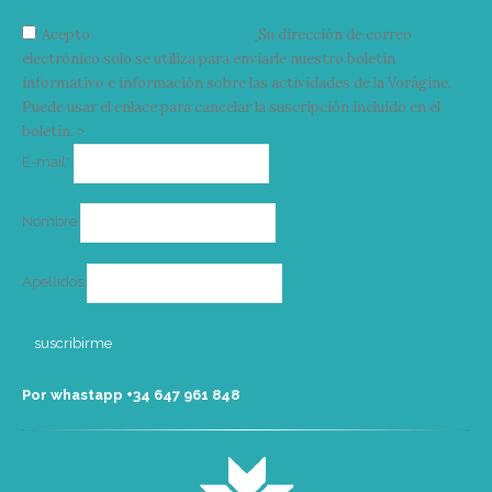
Acepto
condiciones y términos
Su dirección de correo
electrónico solo se utiliza para enviarle nuestro boletín
informativo e información sobre las actividades de la Vorágine.
Puede usar el enlace para cancelar la suscripción incluido en el
boletín. >
Correo
E-mail*
electrónico
Nombre
Apellidos
Por whastapp +34 ‭647 961 848‬