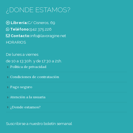
¿DONDE ESTAMOS?
Librería:
C/ Cisneros, 69
Teléfono:
‭942 375 226‬
Contacto:
info@lavoragine.net
HORARIOS
De lunes a viernes
de 10 a 13:30h. y de 17:30 a 21h.
Política de privacidad
Condiciones de contratación
Pago seguro
Atención a la usuaria
¿Donde estamos?
Suscribirse a nuestro boletín semanal