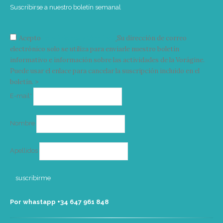
Suscribirse a nuestro boletín semanal
Acepto
condiciones y términos
Su dirección de correo
electrónico solo se utiliza para enviarle nuestro boletín
informativo e información sobre las actividades de la Vorágine.
Puede usar el enlace para cancelar la suscripción incluido en el
boletín. >
Correo
E-mail*
electrónico
Nombre
Apellidos
Por whastapp +34 ‭647 961 848‬