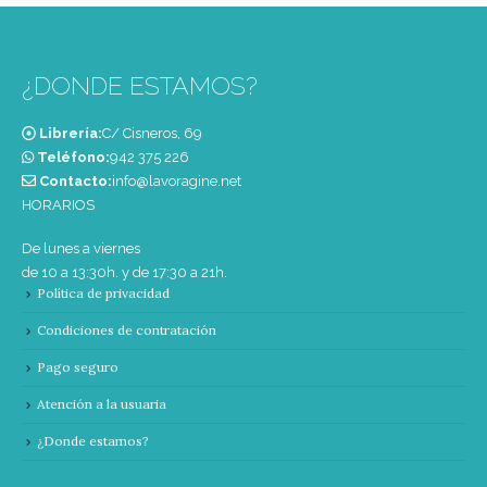
¿DONDE ESTAMOS?
Librería:
C/ Cisneros, 69
Teléfono:
‭942 375 226‬
Contacto:
info@lavoragine.net
HORARIOS
De lunes a viernes
de 10 a 13:30h. y de 17:30 a 21h.
Política de privacidad
Condiciones de contratación
Pago seguro
Atención a la usuaria
¿Donde estamos?