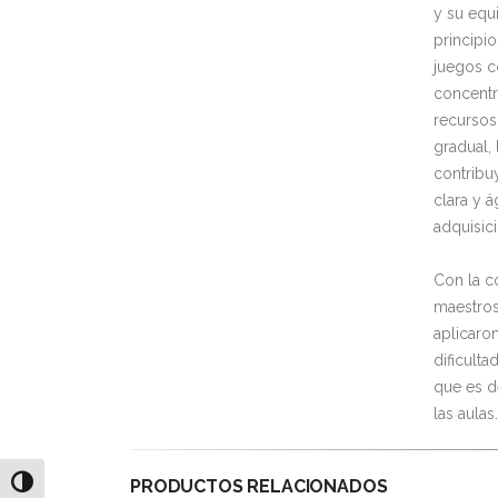
y su equ
principio
juegos c
concentr
recursos
gradual, 
contribuy
clara y á
adquisic
Con la c
maestros
aplicaro
dificult
que es d
las aulas.
PRODUCTOS RELACIONADOS
Alternar alto contraste