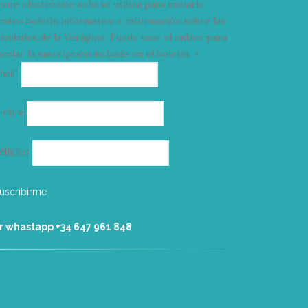
rreo electrónico solo se utiliza para enviarle
estro boletín informativo e información sobre las
tividades de la Vorágine. Puede usar el enlace para
celar la suscripción incluido en el boletín. >
Correo
mail*
electrónico
ombre
ellidos
r whastapp +34 ‭647 961 848‬