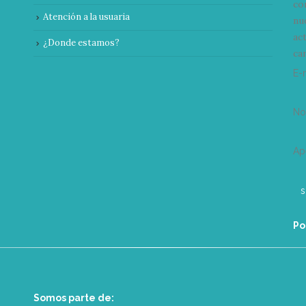
co
Atención a la usuaria
nu
ac
¿Donde estamos?
can
E-
N
Ap
Po
Somos parte de: