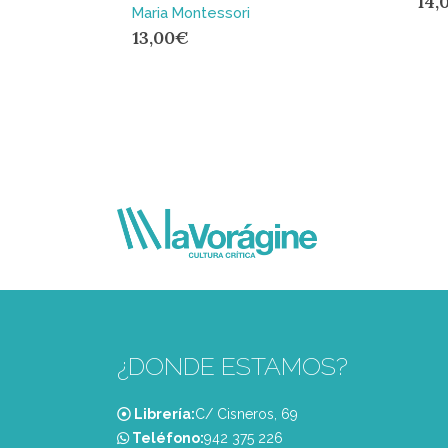
14,
Maria Montessori
13,00
€
¿DONDE ESTAMOS?
Librería:
C/ Cisneros, 69
Teléfono:
‭942 375 226‬