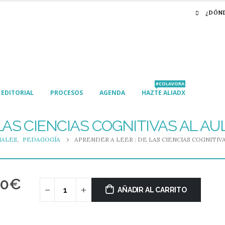
¿DÓN
#COLAVORA
EDITORIAL
PROCESOS
AGENDA
HAZTE ALIADX
LAS CIENCIAS COGNITIVAS AL AU
IALES
,
PEDAGOGÍA
APRENDER A LEER : DE LAS CIENCIAS COGNITIV
90
€
AÑADIR AL CARRITO