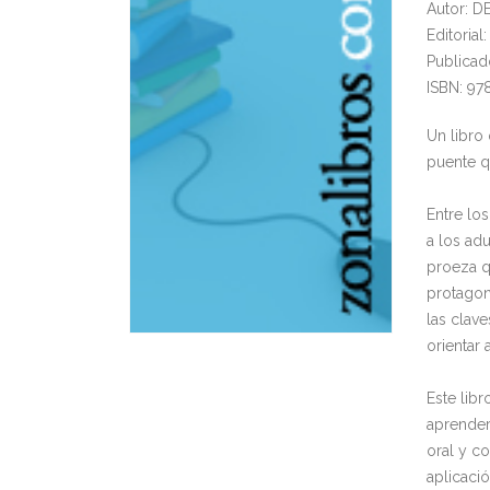
Autor: 
Editorial
Publicad
ISBN: 9
Un libro
puente qu
Entre lo
a los ad
proeza q
protagon
las clave
orientar
Este lib
aprender
oral y co
aplicaci