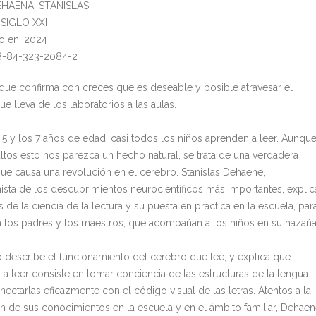
DEHAENA, STANISLAS
: SIGLO XXI
o en: 2024
78-84-323-2084-2
 que confirma con creces que es deseable y posible atravesar el
e lleva de los laboratorios a las aulas.
s 5 y los 7 años de edad, casi todos los niños aprenden a leer. Aunqu
ultos esto nos parezca un hecho natural, se trata de una verdadera
ue causa una revolución en el cerebro. Stanislas Dehaene,
ista de los descubrimientos neurocientíficos más importantes, explic
s de la ciencia de la lectura y su puesta en práctica en la escuela, par
 a los padres y los maestros, que acompañan a los niños en su hazaña
ro describe el funcionamiento del cerebro que lee, y explica que
 a leer consiste en tomar conciencia de las estructuras de la lengua
nectarlas eficazmente con el código visual de las letras. Atentos a la
ón de sus conocimientos en la escuela y en el ámbito familiar, Dehae