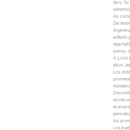
libro. S
extractiv
Así comi
Dar test
Argentina
editado p
deja habl
piensa, s
A 3.000 
altivo, d
Los dist
promesas
resistenc
Desconfí
escrito e
el empres
periodis
los acorr
Los pueb