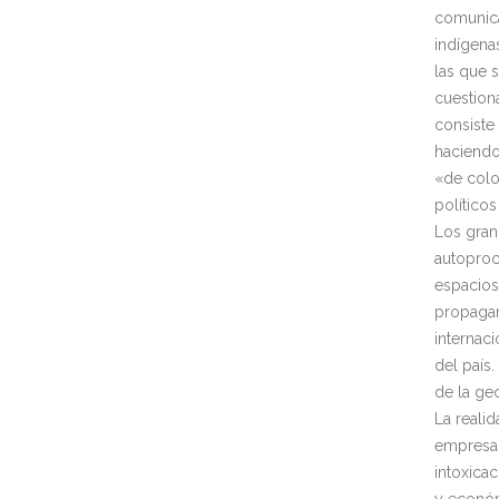
comunica
indígena
las que 
cuestiona
consiste
haciendo
«de colo
político
Los gran
autoproc
espacios
propagan
internac
del país
de la geo
La reali
empresar
intoxicac