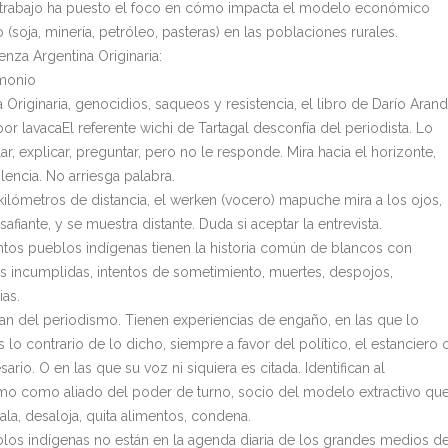
u trabajo ha puesto el foco en cómo impacta el modelo económico
o (soja, minería, petróleo, pasteras) en las poblaciones rurales.
enza Argentina Originaria:
imonio
 Originaria, genocidios, saqueos y resistencia, el libro de Darío Aran
or lavacaEl referente wichi de Tartagal desconfía del periodista. Lo
ar, explicar, preguntar, pero no le responde. Mira hacia el horizonte,
ilencia. No arriesga palabra.
kilómetros de distancia, el werken (vocero) mapuche mira a los ojos,
esafiante, y se muestra distante. Duda si aceptar la entrevista.
intos pueblos indígenas tienen la historia común de blancos con
 incumplidas, intentos de sometimiento, muertes, despojos,
ias.
an del periodismo. Tienen experiencias de engaño, en las que lo
s lo contrario de lo dicho, siempre a favor del político, el estanciero 
ario. O en las que su voz ni siquiera es citada. Identifican al
mo como aliado del poder de turno, socio del modelo extractivo qu
ala, desaloja, quita alimentos, condena.
los indígenas no están en la agenda diaria de los grandes medios d