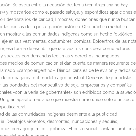
ción. Se oscila entre la negación del tema («en Argentina no hay
s») y mostrarlos como el pasado salvaje, y esporádicas apariciones 
son destinatarios de caridad, limosnas, donaciones que nunca buscan
r las causas de la postergación histórica. Otra práctica mediática
 en mostrar a las comunidades indígenas como un hecho folklórico,
 eje en sus vestimentas, costumbres, comidas. Epicentros de las not
r», esa forma de escribir que rara vez los considera como actores
s y sociales con demandas legítimas y derechos incumplidos.
des medios de comunicación sí dan cuenta de manera recurrente de
lamado «campo argentino». Diarios, canales de televisión y radios s
 de propaganda del modelo agroindustrial. Decenas de periodistas
 las bondades del monocultivo de soja; empresarios y compañías
ionales -con la venia de gobernantes- son exhibidos como la salvaci
. Un gran aparato mediático que muestra como único sólo a un sector
política rural.
dad de las comunidades indígenas desmiente a la publicidad
ia. Desalojos violentos, desmontes, inundaciones y sequías,
iones con agroquímicos, pobreza. El costo social, sanitario, ambienta