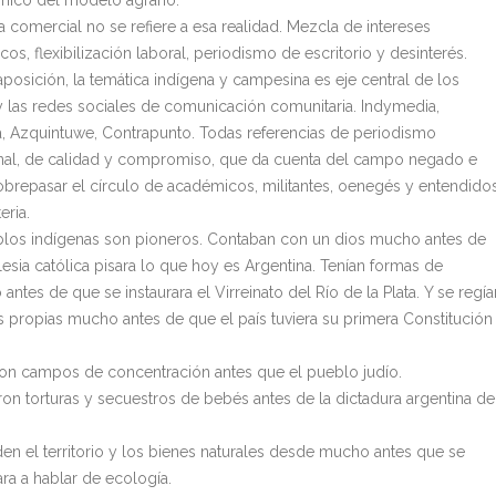
ico del modelo agrario.
a comercial no se refiere a esa realidad. Mezcla de intereses
s, flexibilización laboral, periodismo de escritorio y desinterés.
aposición, la temática indígena y campesina es eje central de los
 las redes sociales de comunicación comunitaria. Indymedia,
 Azquintuwe, Contrapunto. Todas referencias de periodismo
nal, de calidad y compromiso, que da cuenta del campo negado e
sobrepasar el círculo de académicos, militantes, oenegés y entendido
eria.
los indígenas son pioneros. Contaban con un dios mucho antes de
lesia católica pisara lo que hoy es Argentina. Tenían formas de
antes de que se instaurara el Virreinato del Río de la Plata. Y se regía
s propias mucho antes de que el país tuviera su primera Constitución
.
on campos de concentración antes que el pueblo judío.
on torturas y secuestros de bebés antes de la dictadura argentina de
den el territorio y los bienes naturales desde mucho antes que se
a a hablar de ecología.