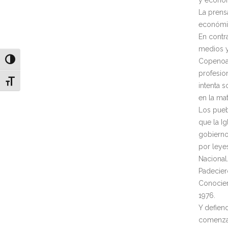
y económ
La prens
económico
En contr
medios y
Alternar alto contraste
Copenoa,
profesio
Alternar tamaño de letra
intenta 
en la mat
Los pueb
que la Ig
gobierno 
por leye
Nacional
Padecier
Conocier
1976.
Y defien
comenzar