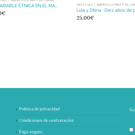
YALA / AMÉRICA LATINA Y EL CARIBE
ABYA YALA / AMÉRICA LATINA Y EL CAR
LA VARIABLE ÉTNICA EN EL MARCO LEGAL DE PANAMÁ
0
€
25,00
€
Política de privacidad
Su
Condiciones de contratación
Pago seguro