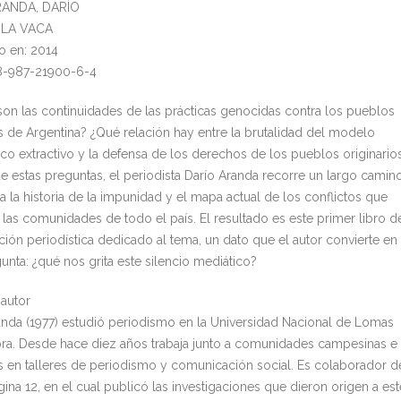
ARANDA, DARÍO
l: LA VACA
o en: 2014
8-987-21900-6-4
son las continuidades de las prácticas genocidas contra los pueblos
s de Argentina? ¿Qué relación hay entre la brutalidad del modelo
o extractivo y la defensa de los derechos de los pueblos originario
de estas preguntas, el periodista Darío Aranda recorre un largo camin
a la historia de la impunidad y el mapa actual de los conflictos que
a las comunidades de todo el país. El resultado es este primer libro d
ción periodística dedicado al tema, un dato que el autor convierte en
unta: ¿qué nos grita este silencio mediático?
 autor
anda (1977) estudió periodismo en la Universidad Nacional de Lomas
a. Desde hace diez años trabaja junto a comunidades campesinas e
s en talleres de periodismo y comunicación social. Es colaborador d
gina 12, en el cual publicó las investigaciones que dieron origen a est