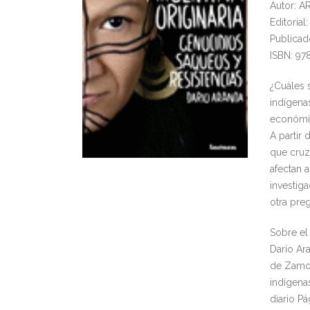
Autor: 
Editoria
Publicad
ISBN: 97
¿Cuáles 
indígena
económic
A partir 
que cruz
afectan 
investiga
otra preg
Sobre el
Darío Ar
de Zamor
indígena
diario Pá