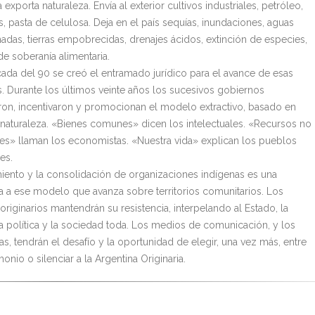
 exporta naturaleza. Envía al exterior cultivos industriales, petróleo,
, pasta de celulosa. Deja en el país sequías, inundaciones, aguas
adas, tierras empobrecidas, drenajes ácidos, extinción de especies,
de soberanía alimentaria.
cada del 90 se creó el entramado jurídico para el avance de esas
as. Durante los últimos veinte años los sucesivos gobiernos
ron, incentivaron y promocionan el modelo extractivo, basado en
 naturaleza. «Bienes comunes» dicen los intelectuales. «Recursos no
es» llaman los economistas. «Nuestra vida» explican los pueblos
es.
miento y la consolidación de organizaciones indígenas es una
a a ese modelo que avanza sobre territorios comunitarios. Los
riginarios mantendrán su resistencia, interpelando al Estado, la
ia política y la sociedad toda. Los medios de comunicación, y los
as, tendrán el desafío y la oportunidad de elegir, una vez más, entre
monio o silenciar a la Argentina Originaria.