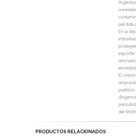
Argentina
minerales
contamin
pérdida 
En la dé
industri
protegie
exportar
renovabl
ancestral
El creci
respuest
pueblos o
dirigenc
periodist
dar testi
PRODUCTOS RELACIONADOS