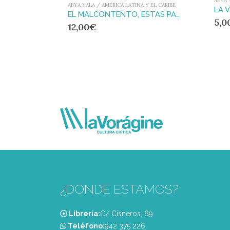
ABYA 
ABYA YALA / AMÉRICA LATINA Y EL CARIBE
EL MALCONTENTO, ESTAS PALABRAS
5,0
12,00
€
¿DONDE ESTAMOS?
Librería:
C/ Cisneros, 69
Teléfono:
‭942 375 226‬