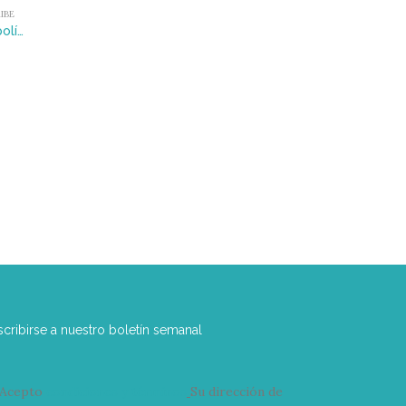
IBE
Lula y Dilma : Diez años de políticas posneoliberales en Brasil
scribirse a nuestro boletín semanal
Acepto
condiciones y términos
Su dirección de