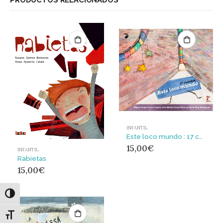
INFANTIL
Este loco mundo : 17 cuentos
15,00
€
INFANTIL
Rabietas
15,00
€
Alternar alto contraste
Alternar tamaño de letra