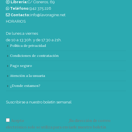
Librería:
C/ Cisneros, 69
Teléfono:
‭942 375 226‬
Contacto:
info@lavoragine.net
HORARIOS
De lunes a viernes
de 10 a 13:30h. y de 17:30 a 21h.
Política de privacidad
Condiciones de contratación
Pago seguro
Atención a la usuaria
¿Donde estamos?
Suscribirse a nuestro boletín semanal
Acepto
condiciones y términos
Su dirección de correo
electrónico solo se utiliza para enviarle nuestro boletín