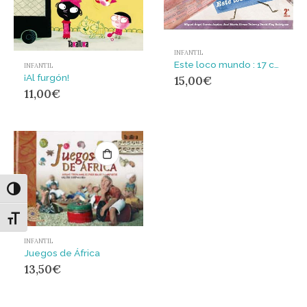
INFANTIL
Este loco mundo : 17 cuentos
INFANTIL
¡Al furgón!
15,00
€
11,00
€
Alternar alto contraste
Alternar tamaño de letra
INFANTIL
Juegos de África
13,50
€