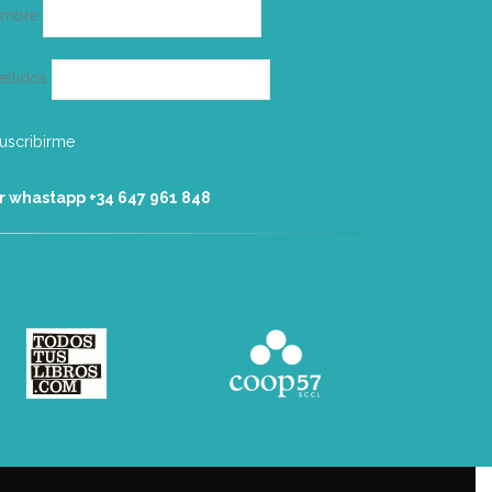
ombre
ellidos
r whastapp +34 ‭647 961 848‬