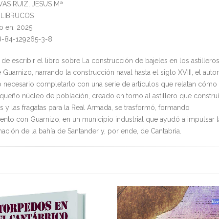
IVAS RUIZ, JESUS Mª
l: LIBRUCOS
o en: 2025
8-84-129265-3-8
e escribir el libro sobre La construcción de bajeles en los astillero
 Guarnizo, narrando la construcción naval hasta el siglo XVIII, el autor
o necesario completarlo con una serie de artículos que relatan cómo
queño núcleo de población, creado en torno al astillero que constru
os y las fragatas para la Real Armada, se trasformó, formando
ento con Guarnizo, en un municipio industrial que ayudó a impulsar l
mación de la bahía de Santander y, por ende, de Cantabria.