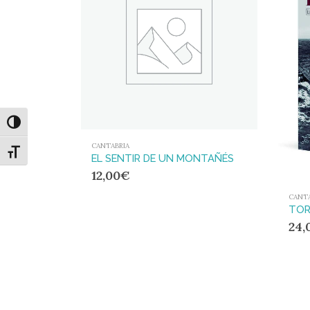
Alternar alto contraste
CANTABRIA
Alternar tamaño de letra
EL SENTIR DE UN MONTAÑÉS
12,00
€
CANTA
24,