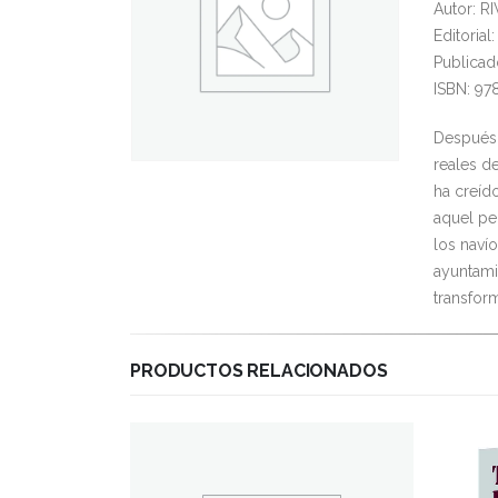
Autor: R
Editoria
Publicad
ISBN: 97
Después d
reales de
ha creíd
aquel pe
los naví
ayuntami
transfor
PRODUCTOS RELACIONADOS