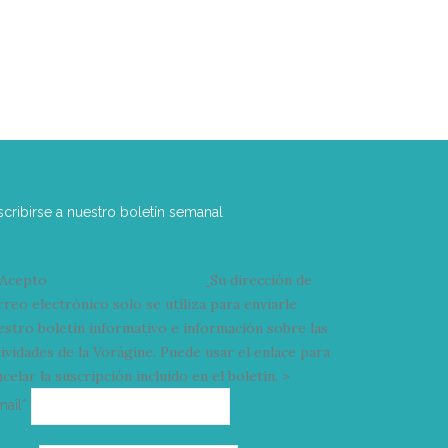
scribirse a nuestro boletín semanal
Acepto
condiciones y términos
Su dirección de
rreo electrónico solo se utiliza para enviarle
estro boletín informativo e información sobre las
tividades de la Vorágine. Puede usar el enlace para
celar la suscripción incluido en el boletín. >
Correo
mail*
electrónico