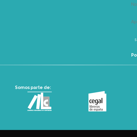
N
Ap
Po
Somos parte de: