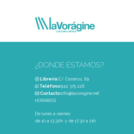
¿DONDE ESTAMOS?
Librería:
C/ Cisneros, 69
Teléfono:
‭942 375 226‬
Contacto:
info@lavoragine.net
HORARIOS
De lunes a viernes
de 10 a 13:30h. y de 17:30 a 21h.