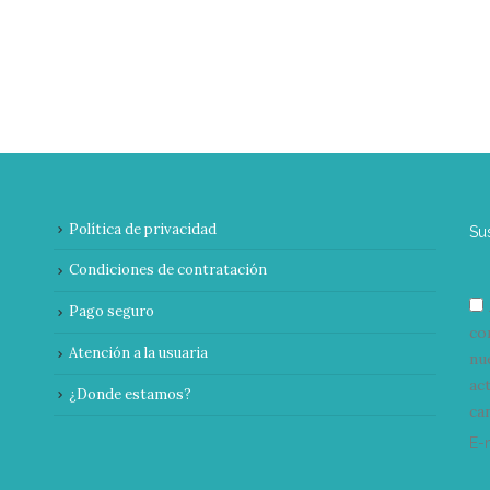
Política de privacidad
Su
Condiciones de contratación
Pago seguro
co
Atención a la usuaria
nu
ac
¿Donde estamos?
can
E-