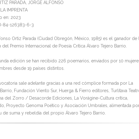
ORTIZ PARADA, JORGE ALFONSO
l: LA IMPRENTA
o en: 2023
78-84-126383-6-3
fonso Ortiz Parada (Ciudad Obregón, México, 1985) es el ganador de 
ón del Premio Internacional de Poesía Crítica Álvaro Tejero Barrio.
unda edición se han recibido 226 poemarios, enviados por 10 mujere
mbres desde 19 países distintos.
vocatoria sale adelante gracias a una red cómplice formada por La
Barrio, Fundación Viento Sur, Huerga & Fierro editores, Turlitava Teatr
na del Zorro / Desacorde Ediciones, La Vorágine-Cultura crítica,
o, Proyecto Genoma Poético y Asociación Umbrales, alimentada po
tu de suma y rebeldía del propio Álvaro Tejero Barrio.