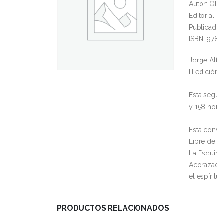
Autor: 
Editoria
Publicad
ISBN: 9
Jorge Al
III edici
Esta seg
y 158 ho
Esta con
Libre de 
La Esqui
Acorazad
el espíri
PRODUCTOS RELACIONADOS