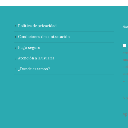
Política de privacidad
Su
Condiciones de contratación
Pago seguro
co
Atención a la usuaria
nu
ac
¿Donde estamos?
can
E-
N
Ap