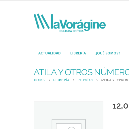
ACTUALIDAD
LIBRERÍA
¿QUÉ SOMOS?
ATILA Y OTROS NÚMER
HOME
LIBRERÍA
POESÍAS
ATILA Y OTRO
12,