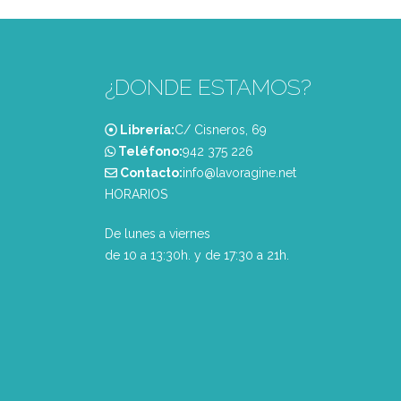
¿DONDE ESTAMOS?
Librería:
C/ Cisneros, 69
Teléfono:
‭942 375 226‬
Contacto:
info@lavoragine.net
HORARIOS
De lunes a viernes
de 10 a 13:30h. y de 17:30 a 21h.