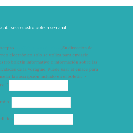
scribirse a nuestro boletín semanal
Acepto
condiciones y términos
Su dirección de
rreo electrónico solo se utiliza para enviarle
estro boletín informativo e información sobre las
tividades de la Vorágine. Puede usar el enlace para
celar la suscripción incluido en el boletín. >
Correo
mail*
electrónico
ombre
ellidos