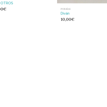
 OTROS
00
€
POESÍAS
Diván
10,00
€