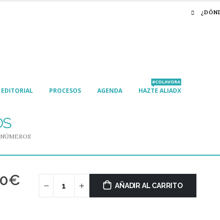
¿DÓN
#COLAVORA
EDITORIAL
PROCESOS
AGENDA
HAZTE ALIADX
OS
S NÚMEROS
00
€
AÑADIR AL CARRITO