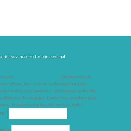
scribirse a nuestro boletín semanal
Acepto
condiciones y términos
Su dirección de
rreo electrónico solo se utiliza para enviarle
estro boletín informativo e información sobre las
tividades de la Vorágine. Puede usar el enlace para
celar la suscripción incluido en el boletín. >
Correo
mail*
electrónico
ombre