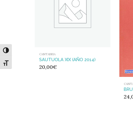
Alternar alto contraste
CANTABRIA
SAUTUOLA XIX (AÑO 2014)
Alternar tamaño de letra
20,00
€
CANTA
24,