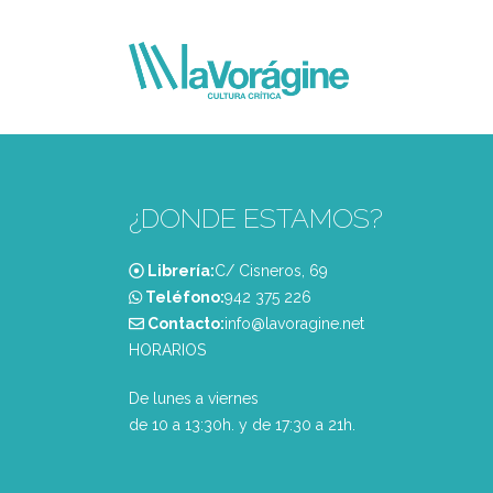
¿DONDE ESTAMOS?
Librería:
C/ Cisneros, 69
Teléfono:
‭942 375 226‬
Contacto:
info@lavoragine.net
HORARIOS
De lunes a viernes
de 10 a 13:30h. y de 17:30 a 21h.