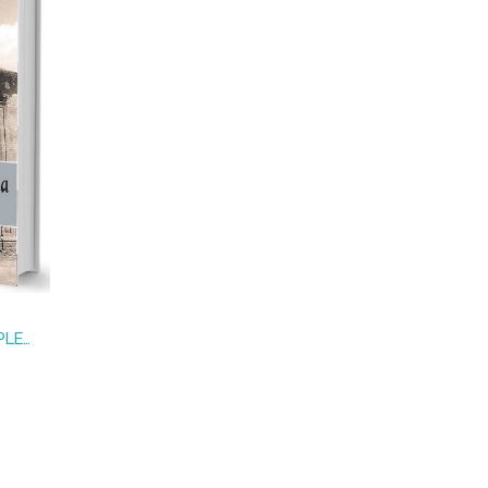
LA CULTURA DEL TEJO : ESPLENDOR Y DECADENCIA DE UN PATRIMONIO VITAL