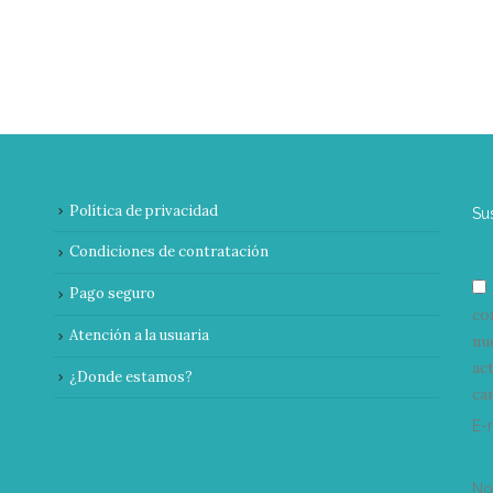
Política de privacidad
Su
Condiciones de contratación
Pago seguro
co
Atención a la usuaria
nu
ac
¿Donde estamos?
can
E-
N