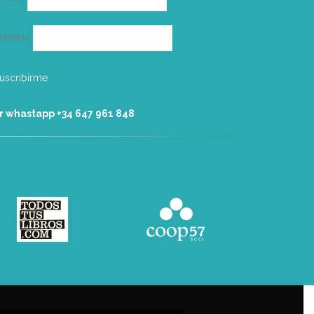
ellidos
r whastapp +34 ‭647 961 848‬