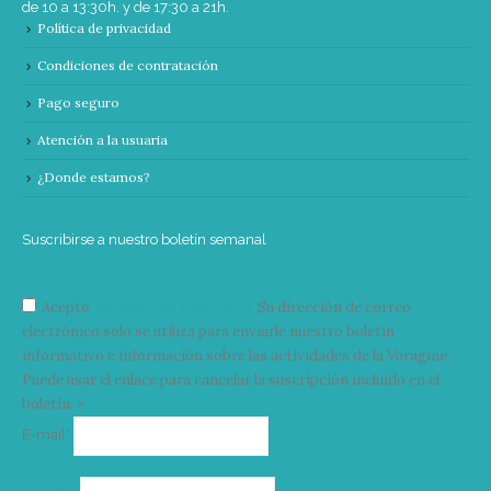
de 10 a 13:30h. y de 17:30 a 21h.
Política de privacidad
Condiciones de contratación
Pago seguro
Atención a la usuaria
¿Donde estamos?
Suscribirse a nuestro boletín semanal
Acepto
condiciones y términos
Su dirección de correo
electrónico solo se utiliza para enviarle nuestro boletín
informativo e información sobre las actividades de la Vorágine.
Puede usar el enlace para cancelar la suscripción incluido en el
boletín. >
Correo
E-mail*
electrónico