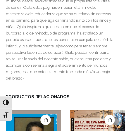
mundos, desde las diversidades que la propia infancia «trae
de serie». Ojalá estas páginas empujen el ánimo del
maestro/a o del educador/a que se ha quedado sin certezas
en su camino, para que siga caminando junto con los niños y
niñas. Ojalá inspiren a quienes noten que el exceso de
burocracia, o de método, o de programa, ha atrofiado un
poquito esas actitudes que les ponen bien cerquita de la órbita
infantil y lo suficientemente lejos como para tener siempre
perspectiva (además de corazón). Ojalá puedan contribuir a
revitalizar la savia del docente sabio, que escucha paciente y
acompaña con serena alegría el advenimiento de mundos
mejores, esos que potencialmente trae cada niño/a «debajo
del brazo».
PRODUCTOS RELACIONADOS
Alternar alto contraste
Alternar tamaño de letra