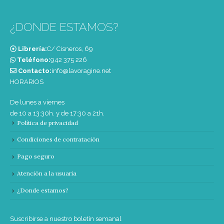
¿DONDE ESTAMOS?
Librería:
C/ Cisneros, 69
Teléfono:
‭942 375 226‬
Contacto:
info@lavoragine.net
HORARIOS
De lunes a viernes
de 10 a 13:30h. y de 17:30 a 21h.
Política de privacidad
Condiciones de contratación
Pago seguro
Atención a la usuaria
¿Donde estamos?
Suscribirse a nuestro boletín semanal