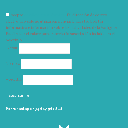
Acepto
condiciones y términos
Su dirección de correo
electrónico solo se utiliza para enviarle nuestro boletín
informativo e información sobre las actividades de la Vorágine.
Puede usar el enlace para cancelar la suscripción incluido en el
boletín. >
Correo
E-mail*
electrónico
Nombre
Apellidos
Por whastapp +34 ‭647 961 848‬