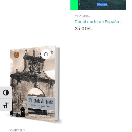
CANTABRIA
Por el norte de España : In northern Spain 1897
25,00
€
Alternar alto contraste
Alternar tamaño de letra
CANTABRIA