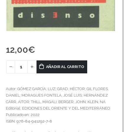
12,00
€
AÑADIR AL CARRITO
Autor: GÓMEZ GARCÍA, LUZ; GRAD, HÉCTOR; GIL FLORES,
DANIEL; MORAGUES FONTELA, JOSÉ LUIS; HERNÁNDEZ
CARR, AITOR; THILL, MAGALI; BERGER, JOHN; KLEIN, NA
Editorial: EDICIONES DEL ORIENTE Y DEL MEDITERRÁNEO
Publicado en: 2022
ISBN: 978-84-941292-7-8