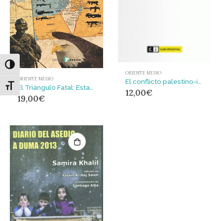
Alternar alto contraste
ORIENTE MEDIO
ORIENTE MEDIO
El conflicto palestino-israelí : 100 preguntas y respuestas
Alternar tamaño de letra
El Triángulo Fatal: Estados Unidos, Israel y Palestina
12,00
€
19,00
€