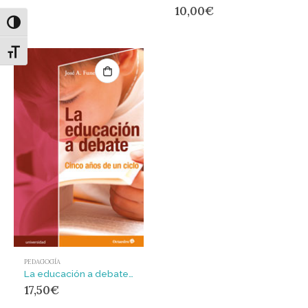
10,00
€
Alternar alto contraste
Alternar tamaño de letra
PEDAGOGÍA
La educación a debate : Cinco años de un ciclo
17,50
€