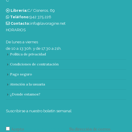
Librería:
C/ Cisneros, 69
Teléfono:
‭942 375 226‬
Contacto:
info@lavoragine.net
HORARIOS
De lunes a viernes
de 10 a 13:30h. y de 17:30 a 21h.
Política de privacidad
Condiciones de contratación
Pago seguro
Atención a la usuaria
¿Donde estamos?
Suscribirse a nuestro boletín semanal
Acepto
condiciones y términos
Su dirección de correo