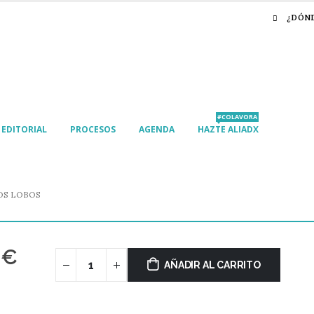
¿DÓN
#COLAVORA
EDITORIAL
PROCESOS
AGENDA
HAZTE ALIADX
OS LOBOS
0
€
AÑADIR AL CARRITO