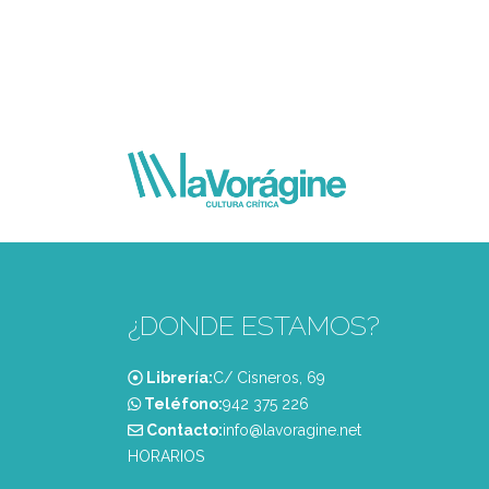
¿DONDE ESTAMOS?
Librería:
C/ Cisneros, 69
Teléfono:
‭942 375 226‬
Contacto:
info@lavoragine.net
HORARIOS