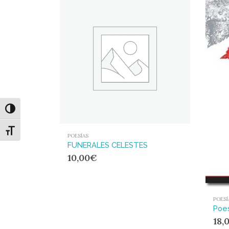
Alternar alto contraste
Alternar tamaño de letra
POESÍAS
FUNERALES CELESTES
10,00
€
POESÍ
Poe
18,