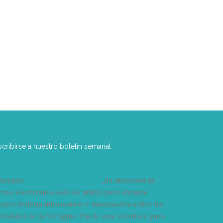
scribirse a nuestro boletín semanal
Acepto
condiciones y términos
Su dirección de
rreo electrónico solo se utiliza para enviarle
estro boletín informativo e información sobre las
tividades de la Vorágine. Puede usar el enlace para