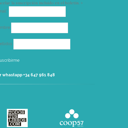
celar la suscripción incluido en el boletín. >
Correo
mail*
electrónico
ombre
ellidos
r whastapp +34 ‭647 961 848‬