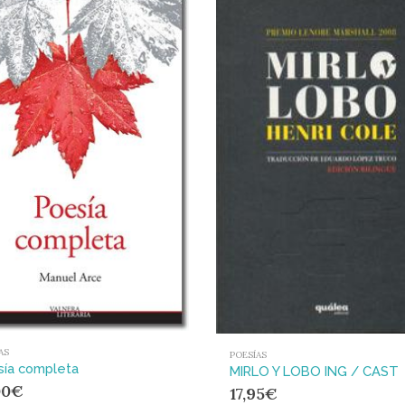
AS
POESÍAS
sía completa
MIRLO Y LOBO ING / CAST
00
€
17,95
€