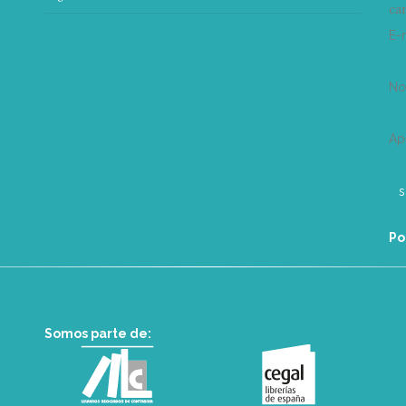
can
E-
N
Ap
Po
Somos parte de: