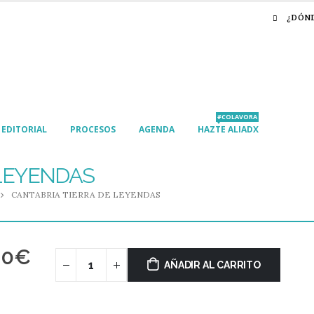
¿DÓN
#COLAVORA
EDITORIAL
PROCESOS
AGENDA
HAZTE ALIADX
 LEYENDAS
CANTABRIA TIERRA DE LEYENDAS
00
€
AÑADIR AL CARRITO