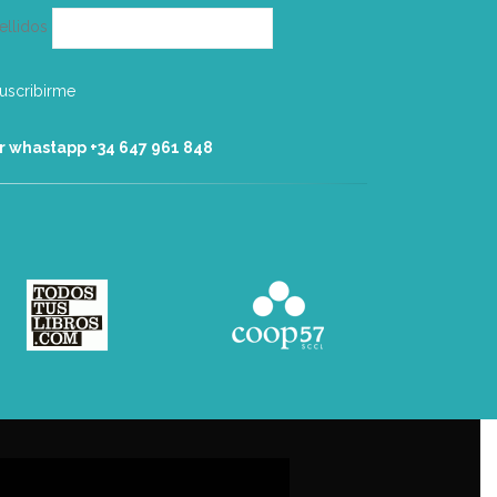
ellidos
r whastapp +34 ‭647 961 848‬