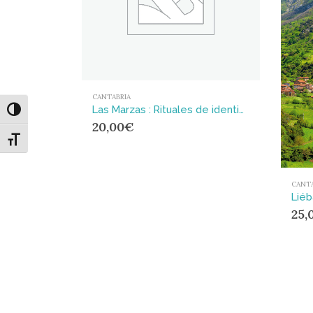
CANTABRIA
Las Marzas : Rituales de identidad y sociabilidad masculinas
Alternar alto contraste
20,00
€
Alternar tamaño de letra
CANTA
Liéb
25,