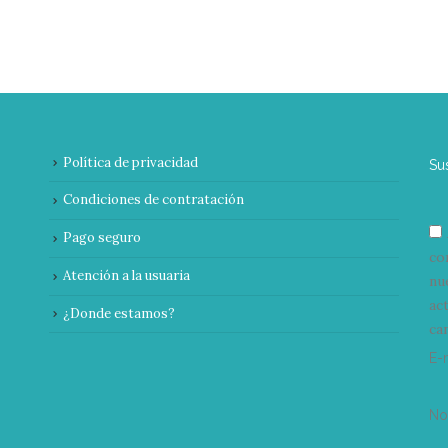
Política de privacidad
Su
Condiciones de contratación
Pago seguro
co
Atención a la usuaria
nu
ac
¿Donde estamos?
can
E-
N