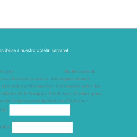
scribirse a nuestro boletín semanal
Acepto
condiciones y términos
Su dirección de
rreo electrónico solo se utiliza para enviarle
estro boletín informativo e información sobre las
tividades de la Vorágine. Puede usar el enlace para
celar la suscripción incluido en el boletín. >
Correo
mail*
electrónico
ombre