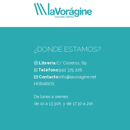
¿DONDE ESTAMOS?
Librería:
C/ Cisneros, 69
Teléfono:
‭942 375 226‬
Contacto:
info@lavoragine.net
HORARIOS
De lunes a viernes
de 10 a 13:30h. y de 17:30 a 21h.