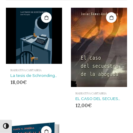
NARRATIVA CANTABRIA
La tesis de Schrondinger
18,00
€
NARRATIVA CANTABRIA
EL CASO DEL SECUESTRO DE LA ABOGADA
12,00
€
Alternar alto contraste