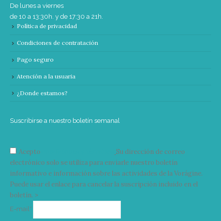
De lunes a viernes
de 10 a 13:30h. y de 17:30 a 21h.
Política de privacidad
Condiciones de contratación
Pago seguro
Atención a la usuaria
¿Donde estamos?
Suscribirse a nuestro boletín semanal
Acepto
condiciones y términos
Su dirección de correo
electrónico solo se utiliza para enviarle nuestro boletín
informativo e información sobre las actividades de la Vorágine.
Puede usar el enlace para cancelar la suscripción incluido en el
boletín. >
Correo
E-mail*
electrónico