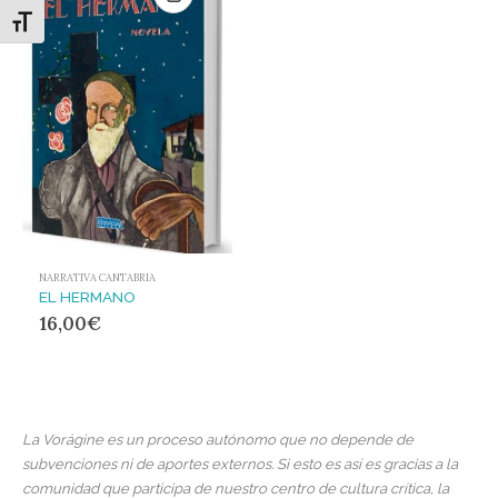
Alternar tamaño de letra
NARRATIVA CANTABRIA
EL HERMANO
16,00
€
La Vorágine es un proceso autónomo que no depende de
subvenciones ni de aportes externos. Si esto es así es gracias a la
comunidad que participa de nuestro centro de cultura crítica, la