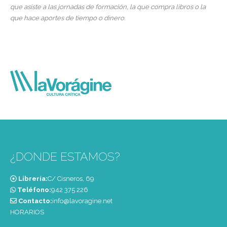
que asiste a las jornadas de formación, la que compra libros o la
que hace aportes de tiempo o dinero.
¿DONDE ESTAMOS?
Librería:
C/ Cisneros, 69
Teléfono:
‭942 375 226‬
Contacto:
info@lavoragine.net
HORARIOS