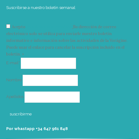
Suscribirse a nuestro boletín semanal
Acepto
condiciones y términos
Su dirección de correo
electrónico solo se utiliza para enviarle nuestro boletín
informativo e información sobre las actividades de la Vorágine.
Puede usar el enlace para cancelar la suscripción incluido en el
boletín. >
Correo
E-mail*
electrónico
Nombre
Apellidos
Por whastapp +34 ‭647 961 848‬