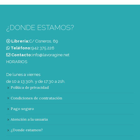
¿DONDE ESTAMOS?
Librería:
C/ Cisneros, 69
Teléfono:
‭942 375 226‬
Contacto:
info@lavoragine.net
HORARIOS
De lunes a viernes
de 10 a 13:30h. y de 17:30 a 21h.
Política de privacidad
Condiciones de contratación
Pago seguro
Atención a la usuaria
¿Donde estamos?