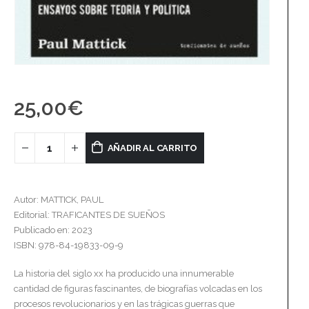
25,00
€
AÑADIR AL CARRITO
Autor: MATTICK, PAUL
Editorial: TRAFICANTES DE SUEÑOS
Publicado en: 2023
ISBN: 978-84-19833-09-9
La historia del siglo xx ha producido una innumerable
cantidad de figuras fascinantes, de biografías volcadas en los
procesos revolucionarios y en las trágicas guerras que