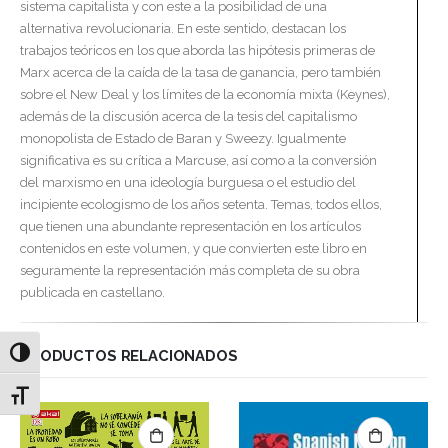
sistema capitalista y con este a la posibilidad de una
alternativa revolucionaria. En este sentido, destacan los
trabajos teóricos en los que aborda las hipótesis primeras de
Marx acerca de la caída de la tasa de ganancia, pero también
sobre el New Deal y los límites de la economía mixta (Keynes),
además de la discusión acerca de la tesis del capitalismo
monopolista de Estado de Baran y Sweezy. Igualmente
significativa es su crítica a Marcuse, así como a la conversión
del marxismo en una ideología burguesa o el estudio del
incipiente ecologismo de los años setenta. Temas, todos ellos,
que tienen una abundante representación en los artículos
contenidos en este volumen, y que convierten este libro en
seguramente la representación más completa de su obra
publicada en castellano.
PRODUCTOS RELACIONADOS
Alternar alto contraste
Alternar tamaño de letra