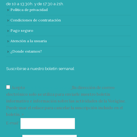
de 10 a 13:30h. y de 17:30 a 21h.
Política de privacidad
Condiciones de contratación
Pago seguro
Atención a la usuaria
¿Donde estamos?
Suscribirse a nuestro boletín semanal
Acepto
condiciones y términos
Su dirección de correo
electrónico solo se utiliza para enviarle nuestro boletín
informativo e información sobre las actividades de la Vorágine.
Puede usar el enlace para cancelar la suscripción incluido en el
boletín. >
Correo
E-mail*
electrónico