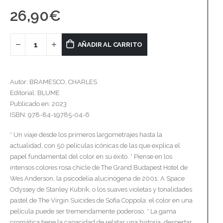
26,90
€
AÑADIR AL CARRITO
Autor: BRAMESCO, CHARLES
Editorial: BLUME
Publicado en: 2023
ISBN: 978-84-19785-04-6
* Un viaje desde los primeros largometrajes hasta la
actualidad, con 50 películas icónicas de las que explica el
papel fundamental del color en su éxito. * Piense en los
intensos colores rosa chicle de The Grand Budapest Hotel de
Wes Anderson, la psicodelia alucinógena de 2001: A Space
Odyssey de Stanley Kubrik, o los suaves violetas y tonalidades
pastel de The Virgin Suicides de Sofia Coppola: el color en una
película puede ser tremendamente poderoso. * La gama
cromática tiene la capacidad de relatar una historia, despertar