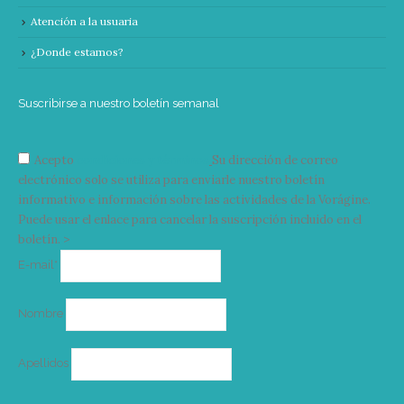
Atención a la usuaria
¿Donde estamos?
Suscribirse a nuestro boletín semanal
Acepto
condiciones y términos
Su dirección de correo
electrónico solo se utiliza para enviarle nuestro boletín
informativo e información sobre las actividades de la Vorágine.
Puede usar el enlace para cancelar la suscripción incluido en el
boletín. >
Correo
E-mail*
electrónico
Nombre
Apellidos