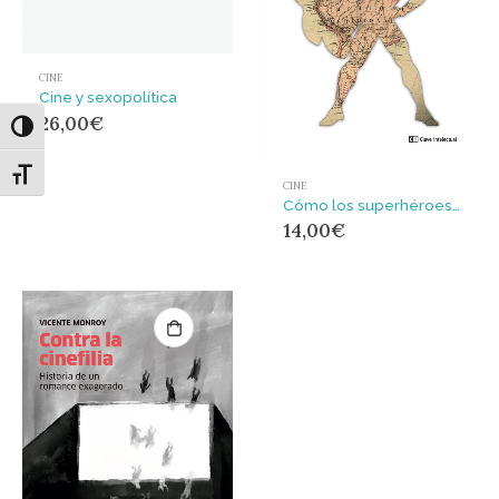
CINE
Cine y sexopolítica
26,00
€
Alternar alto contraste
Alternar tamaño de letra
CINE
Cómo los superhéroes explican el mundo : Cine, cómic y política internacional
14,00
€