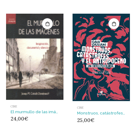
CINE
CINE
El murmullo de las imágenes : imaginación, documental y silencio
Monstruos, catástrofes y antropoceno : Una crítica poscolonial
24,00
€
25,00
€