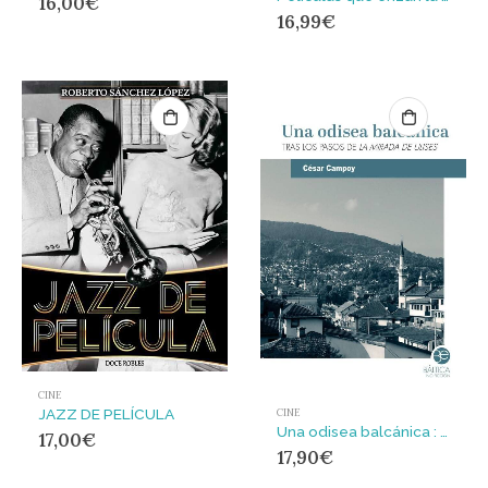
16,00
€
16,99
€
CINE
JAZZ DE PELÍCULA
CINE
Una odisea balcánica : Tras los pasos de La mirada de Ulises
17,00
€
17,90
€