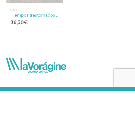
CINE
Tiempos trastornados : Análisis, historias y políticas de la mirada
36,50
€
¿DONDE ESTAMOS?
Librería:
C/ Cisneros, 69
Teléfono:
‭942 375 226‬