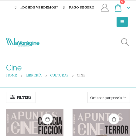
0
¿DÓNDE VENDEMOS?
PAGO SEGURO
Cine
HOME
LIBRERÍA
CULTURAS
CINE
FILTERS