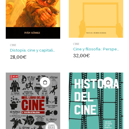
CINE
CINE
Cine y filosofía : Perspectivas filosóficas
Distopía, cine y capitalismo : Variaciones sobre el fin del mundo
32,00
€
28,00
€