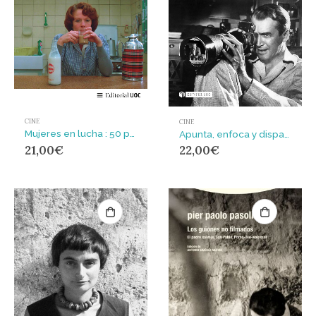
CINE
CINE
Mujeres en lucha : 50 películas para conocer el movimiento feminista
Apunta, enfoca y dispara : 50 películas que nos acercan a la fotografía
21,00
€
22,00
€