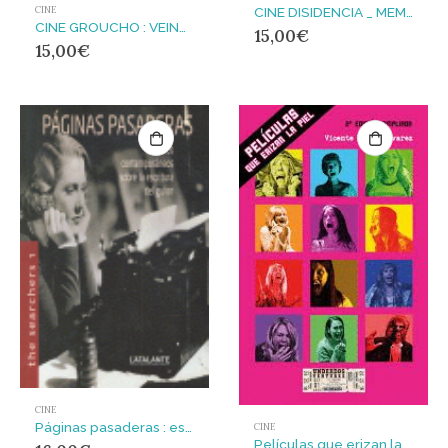
CINE
CINE DISIDENCIA _ MEMORIAS
CINE GROUCHO : VEINTE AÑOS DE CINE DE AUTOR EN SANTANDER
15,00
€
15,00
€
CINE
Páginas pasaderas : estudios contemporáneos de la escritura de guión
CINE
Películas que erizan la piel