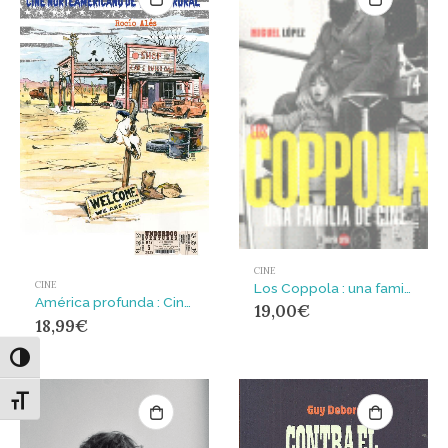
CINE
CINE
Los Coppola : una familia de cine
América profunda : Cine norteamericano de terror rural
19,00
€
18,99
€
Alternar alto contraste
Alternar tamaño de letra