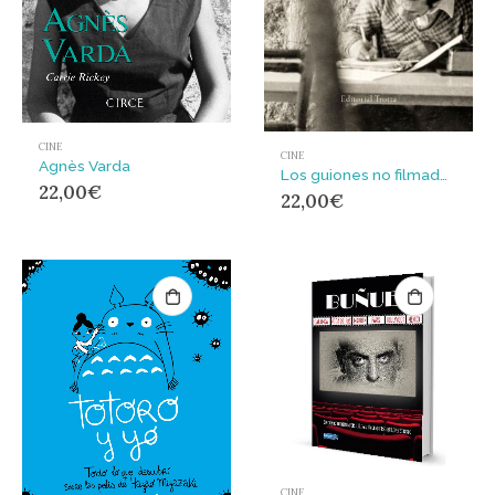
CINE
CINE
Agnès Varda
Los guiones no filmados. El padre salvaje, San Pablo, Porno-Teo-Kolossal
22,00
€
22,00
€
CINE