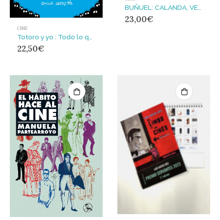
BUÑUEL: CALANDA, VEGA DE PAS, MADRID, PARÍS, HOLLYWOOD, MÉXICO
23,00
€
CINE
Totoro y yo : Todo lo que descubrí sobre las pelis de Hayao Miyazaki
22,50
€