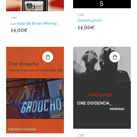
CINE
CINE
David Lynch
La vida de Brian (Monty Python’s Life of Brian) Terry Jones (1979)
14,00
€
14,00
€
CINE