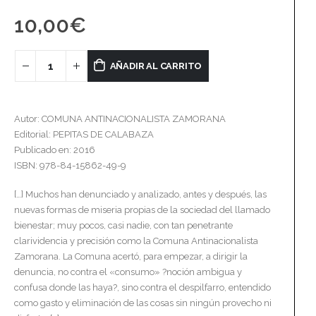
10,00
€
AÑADIR AL CARRITO
Autor: COMUNA ANTINACIONALISTA ZAMORANA
Editorial: PEPITAS DE CALABAZA
Publicado en: 2016
ISBN: 978-84-15862-49-9
[…] Muchos han denunciado y analizado, antes y después, las
nuevas formas de miseria propias de la sociedad del llamado
bienestar; muy pocos, casi nadie, con tan penetrante
clarividencia y precisión como la Comuna Antinacionalista
Zamorana. La Comuna acertó, para empezar, a dirigir la
denuncia, no contra el «consumo» ?noción ambigua y
confusa donde las haya?, sino contra el despilfarro, entendido
como gasto y eliminación de las cosas sin ningún provecho ni