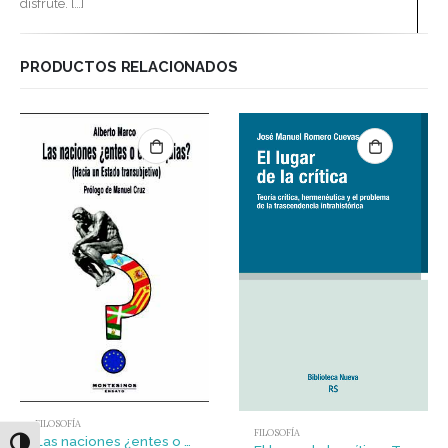
disfrute. […]
PRODUCTOS RELACIONADOS
FILOSOFÍA
FILOSOFÍA
Las naciones ¿entes o entelequias? : (Hacia un Estado transubjetivo)
Alternar alto contraste