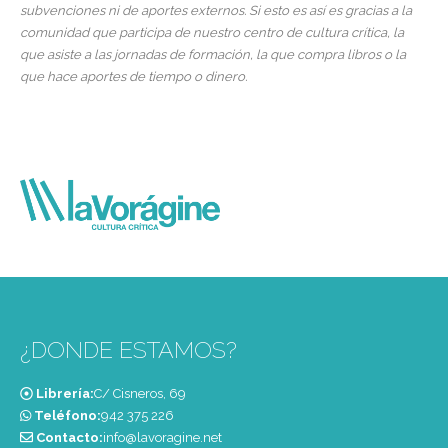
subvenciones ni de aportes externos. Si esto es así es gracias a la
comunidad que participa de nuestro centro de cultura crítica, la
que asiste a las jornadas de formación, la que compra libros o la
que hace aportes de tiempo o dinero.
¿DONDE ESTAMOS?
Librería:
C/ Cisneros, 69
Teléfono:
‭942 375 226‬
Contacto:
info@lavoragine.net