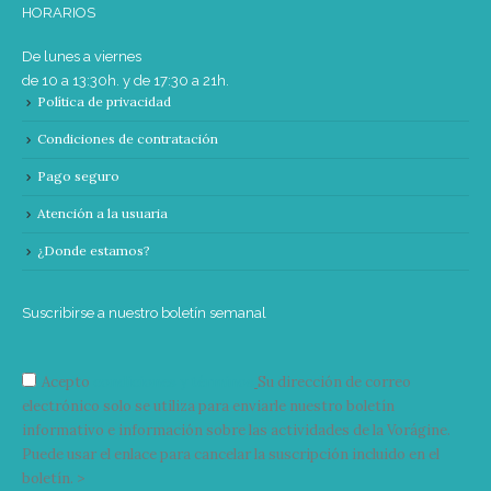
HORARIOS
De lunes a viernes
de 10 a 13:30h. y de 17:30 a 21h.
Política de privacidad
Condiciones de contratación
Pago seguro
Atención a la usuaria
¿Donde estamos?
Suscribirse a nuestro boletín semanal
Acepto
condiciones y términos
Su dirección de correo
electrónico solo se utiliza para enviarle nuestro boletín
informativo e información sobre las actividades de la Vorágine.
Puede usar el enlace para cancelar la suscripción incluido en el
boletín. >