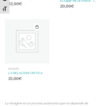
El lugar de la crítica : Teoría crítica, hermenéutica y el problema de la transcendencia intrahistírica
32,00
€
20,00
€
Alternar tamaño de letra
FILOSOFÍA
LA RELACION CRITICA
25,00
€
La Vorágine es un proceso autónomo que no depende de