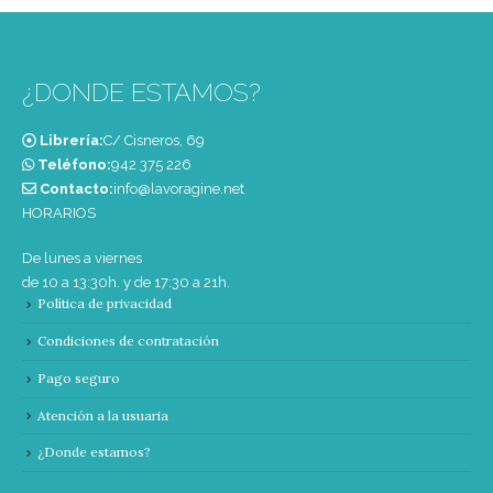
¿DONDE ESTAMOS?
Librería:
C/ Cisneros, 69
Teléfono:
‭942 375 226‬
Contacto:
info@lavoragine.net
HORARIOS
De lunes a viernes
de 10 a 13:30h. y de 17:30 a 21h.
Política de privacidad
Condiciones de contratación
Pago seguro
Atención a la usuaria
¿Donde estamos?