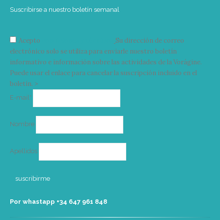
Suscribirse a nuestro boletín semanal
Acepto
condiciones y términos
Su dirección de correo
electrónico solo se utiliza para enviarle nuestro boletín
informativo e información sobre las actividades de la Vorágine.
Puede usar el enlace para cancelar la suscripción incluido en el
boletín. >
Correo
E-mail*
electrónico
Nombre
Apellidos
Por whastapp +34 ‭647 961 848‬