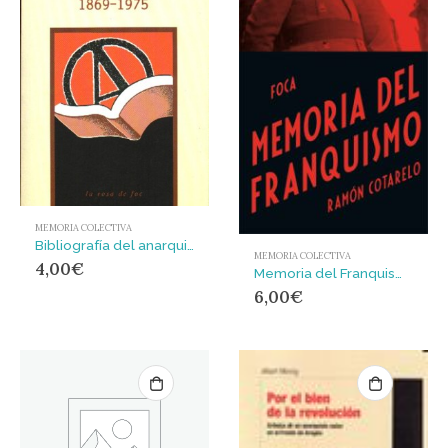
MEMORIA COLECTIVA
Bibliografía del anarquismo español 1869 – 1975
MEMORIA COLECTIVA
4,00
€
Memoria del Franquismo
6,00
€