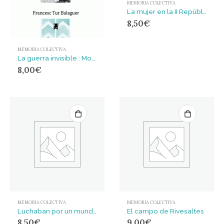
MEMORIA COLECTIVA
La mujer en la II República
8,50
€
MEMORIA COLECTIVA
La guerra invisible : Moros, afroamericanos y gitanos en la Guerra Civil (1936-1939)
8,00
€
MEMORIA COLECTIVA
MEMORIA COLECTIVA
Luchaban por un mundo nuevo : Lucía Sánchez Saornil y Sara Berenguer Laosa, militancia anarquista durante la Guerra Civil Española.
El campo de Rivesaltes
8,50
€
9,00
€