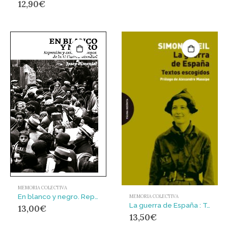
12,90
€
MEMORIA COLECTIVA
En blanco y negro. Represión y exilio en tiempos de la II Guerra Mundial
MEMORIA COLECTIVA
La guerra de España : Textos escogidos
13,00
€
13,50
€