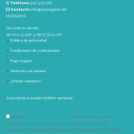
Teléfono:
‭942 375 226‬
Contacto:
info@lavoragine.net
HORARIOS
De lunes a viernes
de 10 a 13:30h. y de 17:30 a 21h.
Política de privacidad
Condiciones de contratación
Pago seguro
Atención a la usuaria
¿Donde estamos?
Suscribirse a nuestro boletín semanal
Acepto
condiciones y términos
Su dirección de correo
electrónico solo se utiliza para enviarle nuestro boletín
informativo e información sobre las actividades de la Vorágine.