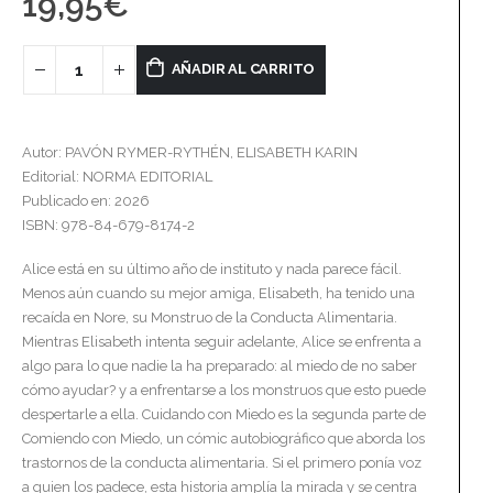
19,95
€
AÑADIR AL CARRITO
Autor: PAVÓN RYMER-RYTHÉN, ELISABETH KARIN
Editorial: NORMA EDITORIAL
Publicado en: 2026
ISBN: 978-84-679-8174-2
Alice está en su último año de instituto y nada parece fácil.
Menos aún cuando su mejor amiga, Elisabeth, ha tenido una
recaída en Nore, su Monstruo de la Conducta Alimentaria.
Mientras Elisabeth intenta seguir adelante, Alice se enfrenta a
algo para lo que nadie la ha preparado: al miedo de no saber
cómo ayudar? y a enfrentarse a los monstruos que esto puede
despertarle a ella. Cuidando con Miedo es la segunda parte de
Comiendo con Miedo, un cómic autobiográfico que aborda los
trastornos de la conducta alimentaria. Si el primero ponía voz
a quien los padece, esta historia amplía la mirada y se centra