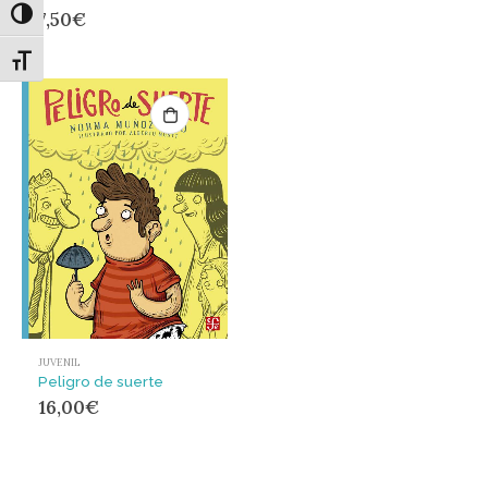
7,50
€
Alternar alto contraste
Alternar tamaño de letra
JUVENIL
Peligro de suerte
16,00
€