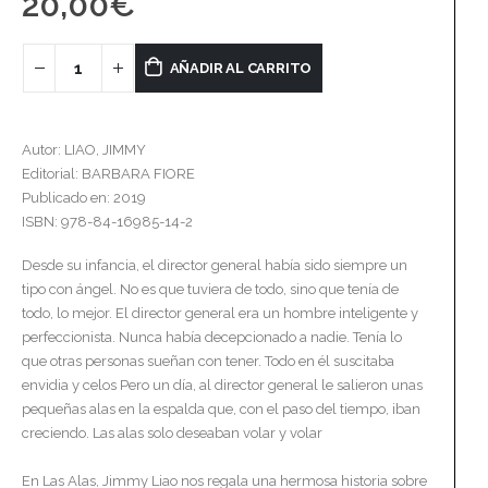
20,00
€
AÑADIR AL CARRITO
Autor: LIAO, JIMMY
Editorial: BARBARA FIORE
Publicado en: 2019
ISBN: 978-84-16985-14-2
Desde su infancia, el director general había sido siempre un
tipo con ángel. No es que tuviera de todo, sino que tenía de
todo, lo mejor. El director general era un hombre inteligente y
perfeccionista. Nunca había decepcionado a nadie. Tenía lo
que otras personas sueñan con tener. Todo en él suscitaba
envidia y celos Pero un día, al director general le salieron unas
pequeñas alas en la espalda que, con el paso del tiempo, iban
creciendo. Las alas solo deseaban volar y volar
En Las Alas, Jimmy Liao nos regala una hermosa historia sobre