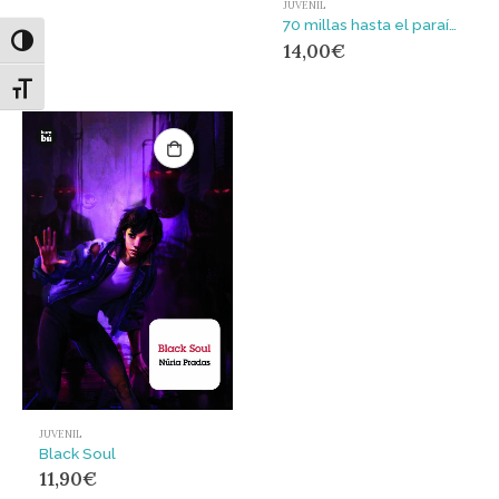
JUVENIL
70 millas hasta el paraíso
Alternar alto contraste
14,00
€
Alternar tamaño de letra
JUVENIL
Black Soul
11,90
€