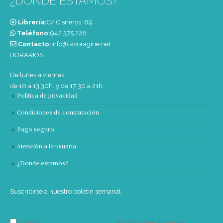
¿DONDE ESTAMOS?
Librería:
C/ Cisneros, 69
Teléfono:
‭942 375 226‬
Contacto:
info@lavoragine.net
HORARIOS
De lunes a viernes
de 10 a 13:30h. y de 17:30 a 21h.
Política de privacidad
Condiciones de contratación
Pago seguro
Atención a la usuaria
¿Donde estamos?
Suscribirse a nuestro boletín semanal
Acepto
condiciones y términos
Su dirección de correo