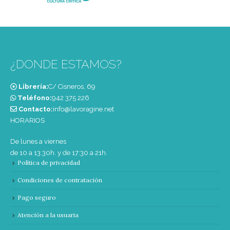
¿DONDE ESTAMOS?
Librería:
C/ Cisneros, 69
Teléfono:
‭942 375 226‬
Contacto:
info@lavoragine.net
HORARIOS
De lunes a viernes
de 10 a 13:30h. y de 17:30 a 21h.
Política de privacidad
Condiciones de contratación
Pago seguro
Atención a la usuaria