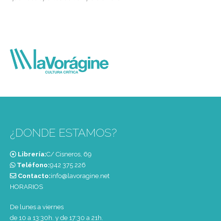
¿DONDE ESTAMOS?
Librería:
C/ Cisneros, 69
Teléfono:
‭942 375 226‬
Contacto:
info@lavoragine.net
HORARIOS
De lunes a viernes
de 10 a 13:30h. y de 17:30 a 21h.