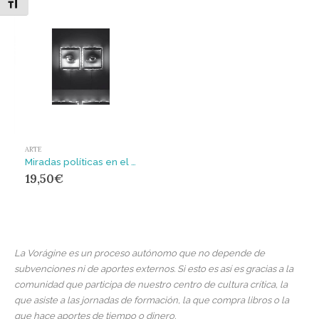
Alternar tamaño de letra
ARTE
Miradas políticas en el país de las fantasías
19,50
€
La Vorágine es un proceso autónomo que no depende de
subvenciones ni de aportes externos. Si esto es así es gracias a la
comunidad que participa de nuestro centro de cultura crítica, la
que asiste a las jornadas de formación, la que compra libros o la
que hace aportes de tiempo o dinero.