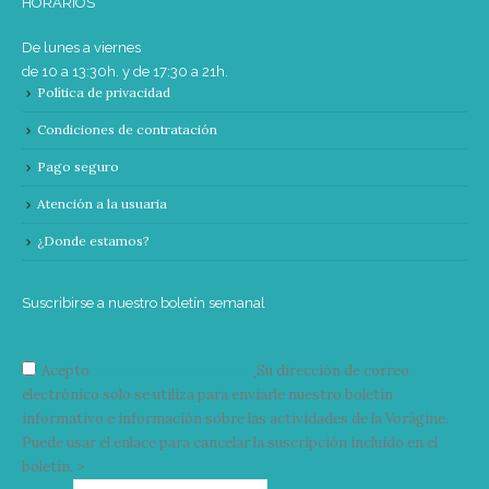
HORARIOS
De lunes a viernes
de 10 a 13:30h. y de 17:30 a 21h.
Política de privacidad
Condiciones de contratación
Pago seguro
Atención a la usuaria
¿Donde estamos?
Suscribirse a nuestro boletín semanal
Acepto
condiciones y términos
Su dirección de correo
electrónico solo se utiliza para enviarle nuestro boletín
informativo e información sobre las actividades de la Vorágine.
Puede usar el enlace para cancelar la suscripción incluido en el
boletín. >