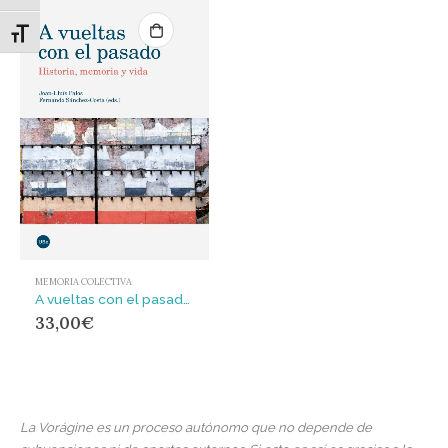
Alternar tamaño de letra
MEMORIA COLECTIVA
A vueltas con el pasado : Historia, memoria y vida
33,00
€
La Vorágine es un proceso autónomo que no depende de