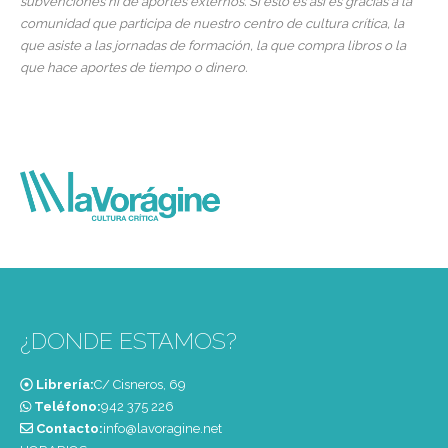
subvenciones ni de aportes externos. Si esto es así es gracias a la
comunidad que participa de nuestro centro de cultura crítica, la
que asiste a las jornadas de formación, la que compra libros o la
que hace aportes de tiempo o dinero.
¿DONDE ESTAMOS?
Librería:
C/ Cisneros, 69
Teléfono:
‭942 375 226‬
Contacto:
info@lavoragine.net